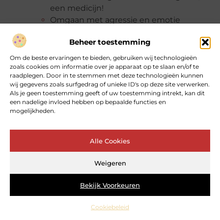
een medicijn!
Omgaan met agressie en emotie
Paragnosten chat rooms
Beheer toestemming
Stop met roken: dit is de nasleep
Vind je balans met acupunctuur in
Om de beste ervaringen te bieden, gebruiken wij technologieën
Amersfoort
zoals cookies om informatie over je apparaat op te slaan en/of te
raadplegen. Door in te stemmen met deze technologieën kunnen
Voedingsadviezen voor het
wij gegevens zoals surfgedrag of unieke ID's op deze site verwerken.
verminderen van ontstekingen en pijn
Als je geen toestemming geeft of uw toestemming intrekt, kan dit
Voordelen van green juice
een nadelige invloed hebben op bepaalde functies en
mogelijkheden.
Waarom coaching goed voor je is
Waarom een Lifecoach in Breda je kan
helpen je doelen te bereiken
Alle Cookies
Waarom zou je vet bevriezen?
Wat is holistische gezondheidszorg?
Weigeren
Wat is selenium en waarom is het
belangrijk
Bekijk Voorkeuren
Wat te doen tegen een vieze smaak in
Cookiebeleid
mond