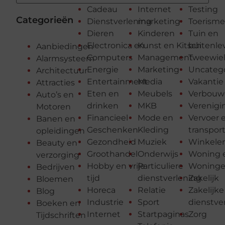
Cadeau
Internet
Testing
Categorieën
Dienstverlening
marketing
Toerisme
Dieren
Kinderen
Tuin en
Electronica en
Kunst en Kitsch
buitenle
Aanbiedingen
Computers
Management
Tweewiel
Alarmsysteem
Energie
Marketing
Uncateg
Architectuur
Entertainment
Media
Vakantie
Attracties
Eten en
Meubels
Verbouw
Auto’s en
drinken
MKB
Verenigi
Motoren
Financieel
Mode en
Vervoer 
Banen en
Geschenken
Kleding
transpor
opleidingen
Gezondheid
Muziek
Winkele
Beauty en
Groothandel
Onderwijs
Woning e
verzorging
Hobby en vrije
Particuliere
Woning
Bedrijven
tijd
dienstverlening
Zakelijk
Bloemen
Horeca
Relatie
Zakelijke
Blog
Industrie
Sport
dienstve
Boeken en
Internet
Startpaginas
Zorg
Tijdschriften