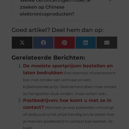
Welke certificeringen moet ik
▼
zoeken op Chinese
elektronicaproducten?
Goed artikel? Deel hem dan op:
X
Facebook
Pinterest
LinkedIn
Email
(Twitter)
Gerelateerde Berichten:
De mooiste sportprijzen bestellen en
laten bedrukken
Een toernooi of evenement
kan niet zonder een winnaar en een
bijbehorende prijs. Deelnemers doen mee omdat
ze het sporten leuk vinden, maar willen ook...
Postbedrijven: hoe komt u met ze in
contact?
Wanneer je veel pakketten ontvangt
of verstuurd is het altijd handig om te weten hoe
je met een postbedrijf in contact kan komen. Je
hebt...