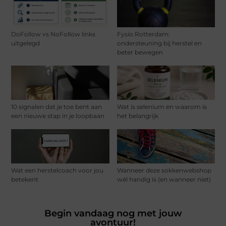
DoFollow vs NoFollow links
Fysio Rotterdam:
uitgelegd
ondersteuning bij herstel en
beter bewegen
10 signalen dat je toe bent aan
Wat is selenium en waarom is
een nieuwe stap in je loopbaan
het belangrijk
Wat een herstelcoach voor jou
Wanneer deze sokkenwebshop
betekent
wél handig is (en wanneer niet)
Begin vandaag nog met jouw
avontuur!