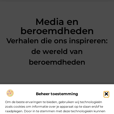
Media en
beroemdheden
Verhalen die ons inspireren:
de wereld van
beroemdheden
Beheer toestemming
Over heartcoaching
Om de beste ervaringen te bieden, gebruiken wij technologieën
Jouw gids voor inspiratie en tips uit het dagelijks leven.
zoals cookies om informatie over je apparaat op te slaan en/of te
Ontdek een brede verzameling blogs en artikelen die je helpen
raadplegen. Door in te stemmen met deze technologieën kunnen