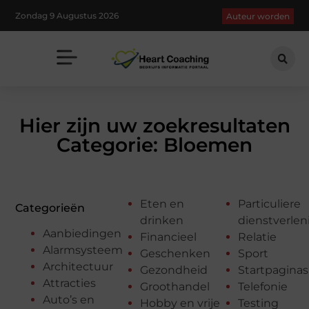
Zondag 9 Augustus 2026
Auteur worden
Hier zijn uw zoekresultaten
Categorie: Bloemen
Eten en
Particuliere
Categorieën
drinken
dienstverlen
Aanbiedingen
Financieel
Relatie
Alarmsysteem
Geschenken
Sport
Architectuur
Gezondheid
Startpaginas
Attracties
Groothandel
Telefonie
Auto’s en
Hobby en vrije
Testing