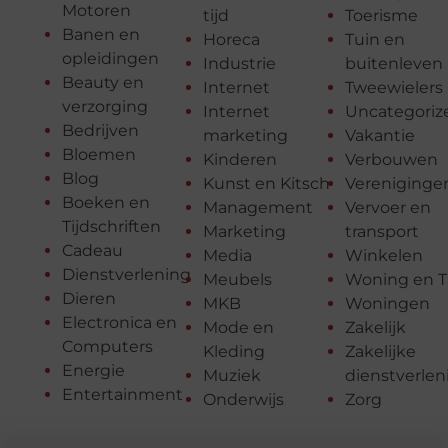
Motoren
tijd
Toerisme
Banen en
Horeca
Tuin en
opleidingen
Industrie
buitenleven
Beauty en
Internet
Tweewielers
verzorging
Internet
Uncategoriz
Bedrijven
marketing
Vakantie
Bloemen
Kinderen
Verbouwen
Blog
Kunst en Kitsch
Vereniginge
Boeken en
Management
Vervoer en
Tijdschriften
Marketing
transport
Cadeau
Media
Winkelen
Dienstverlening
Meubels
Woning en T
Dieren
MKB
Woningen
Electronica en
Mode en
Zakelijk
Computers
Kleding
Zakelijke
Energie
Muziek
dienstverlen
Entertainment
Onderwijs
Zorg