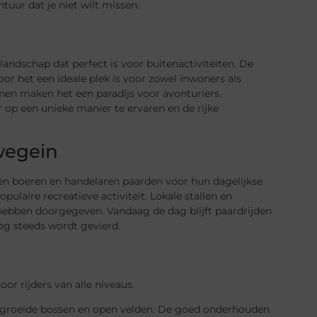
tuur dat je niet wilt missen.
ndschap dat perfect is voor buitenactiviteiten. De
 het een ideale plek is voor zowel inwoners als
nen maken het een paradijs voor avonturiers.
op een unieke manier te ervaren en de rijke
wegein
en boeren en handelaren paarden voor hun dagelijkse
laire recreatieve activiteit. Lokale stallen en
 hebben doorgegeven. Vandaag de dag blijft paardrijden
og steeds wordt gevierd.
or rijders van alle niveaus.
begroeide bossen en open velden. De goed onderhouden