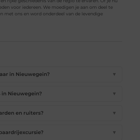
n rijke geschiedenis van de regio te ervaren. Of je nu
bieden voor iedereen. We moedigen je aan om deel te
gen met ons en word onderdeel van de levendige
baar in Nieuwegein?
▼
rs in Nieuwegein?
▼
aarden en ruiters?
▼
aardrijexcursie?
▼