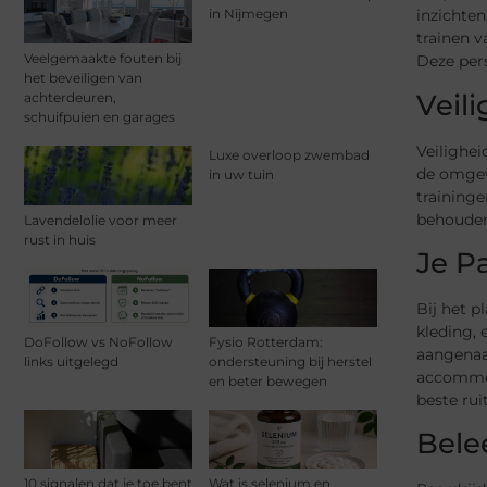
inzichten
in Nijmegen
trainen v
Veelgemaakte fouten bij
Deze pers
het beveiligen van
Veil
achterdeuren,
schuifpuien en garages
Veilighei
Luxe overloop zwembad
de omgev
in uw tuin
traininge
behouden
Lavendelolie voor meer
rust in huis
Je P
Bij het p
kleding, 
DoFollow vs NoFollow
Fysio Rotterdam:
aangenaa
links uitgelegd
ondersteuning bij herstel
accommoda
en beter bewegen
beste rui
Bele
10 signalen dat je toe bent
Wat is selenium en