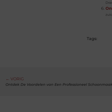
Dran
Ont
zuid
Tags:
← VORIG
Ontdek De Voordelen van Een Professioneel Schoonmaakb