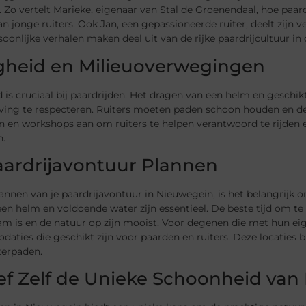
. Zo vertelt Marieke, eigenaar van Stal de Groenendaal, hoe paard
an jonge ruiters. Ook Jan, een gepassioneerde ruiter, deelt zij
oonlijke verhalen maken deel uit van de rijke paardrijcultuur in 
igheid en Milieuoverwegingen
d is cruciaal bij paardrijden. Het dragen van een helm en geschik
ing te respecteren. Ruiters moeten paden schoon houden en de
n en workshops aan om ruiters te helpen verantwoord te rijden 
.
aardrijavontuur Plannen
lannen van je paardrijavontuur in Nieuwegein, is het belangrijk
een helm en voldoende water zijn essentieel. De beste tijd om te
m is en de natuur op zijn mooist. Voor degenen die met hun eig
ties die geschikt zijn voor paarden en ruiters. Deze locaties 
terpaden.
ef Zelf de Unieke Schoonheid van