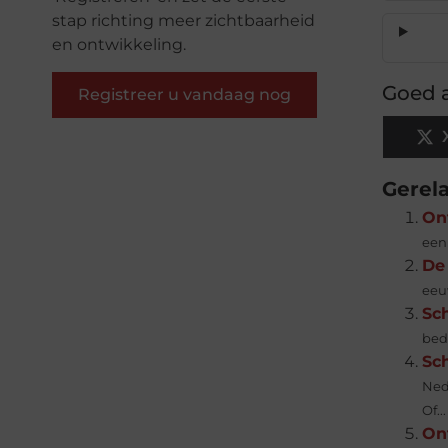
stap richting meer zichtbaarheid
en ontwikkeling.
Goed a
Registreer u vandaag nog
Gerel
On
een 
De
eeu
Sch
bed
Sc
Ned
Of...
Ont