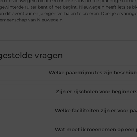
en in Nieuwegein biedt een unieke kans om de prachtige natuur e
ewinterde ruiter bent of net begint, Nieuwegein heeft iets te 
 dit avontuur en je eigen verhalen te creëren. Deel je ervarin
gemeenschap van Nieuwegein.
gestelde vragen
Welke paardrijroutes zijn beschik
Zijn er rijscholen voor beginne
Welke faciliteiten zijn er voor p
Wat moet ik meenemen op een p