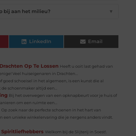
 bij aan het milieu?
▼
LinkedIn
Email
Drachten Op Te Lossen
Heeft u ooit last gehad van
 enige! Veel huiseigenaren in Drachten...
 goed schoeisel in het algemeen, is een kunst die al
de schoenmaker altijd een...
ing
Bij het overwegen van een opknapbeurt voor je huis of
manieren om een ruimte een...
Op zoek naar de perfecte schoenen in het hart van
een unieke winkelervaring die je nergens anders vindt.
 Spiritliefhebbers
Welkom bij de Slijterij in Soest!.