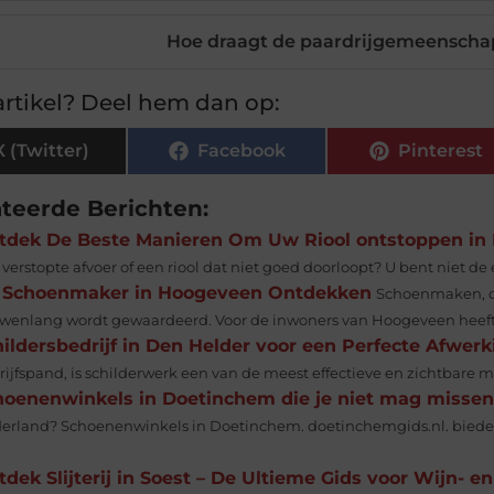
Hoe draagt de paardrijgemeenschap
rtikel? Deel hem dan op:
X (Twitter)
Facebook
Pinterest
ateerde Berichten:
tdek De Beste Manieren Om Uw Riool ontstoppen in 
verstopte afvoer of een riool dat niet goed doorloopt? U bent niet de
 Schoenmaker in Hoogeveen Ontdekken
Schoenmaken, of
wenlang wordt gewaardeerd. Voor de inwoners van Hoogeveen heeft 
ildersbedrijf in Den Helder voor een Perfecte Afwerk
rijfspand, is schilderwerk een van de meest effectieve en zichtbare 
hoenenwinkels in Doetinchem die je niet mag missen
erland? Schoenenwinkels in Doetinchem. doetinchemgids.nl. bieden 
dek Slijterij in Soest – De Ultieme Gids voor Wijn- en