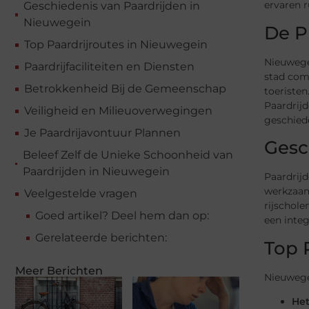
ervaren r
Geschiedenis van Paardrijden in
Nieuwegein
De P
Top Paardrijroutes in Nieuwegein
Nieuwege
Paardrijfaciliteiten en Diensten
stad com
Betrokkenheid Bij de Gemeenschap
toeristen
Paardrijd
Veiligheid en Milieuoverwegingen
geschiede
Je Paardrijavontuur Plannen
Gesc
Beleef Zelf de Unieke Schoonheid van
Paardrijden in Nieuwegein
Paardrij
werkzaamh
Veelgestelde vragen
rijschole
Goed artikel? Deel hem dan op:
een integ
Gerelateerde berichten:
Top 
Meer Berichten
Nieuwegei
Het