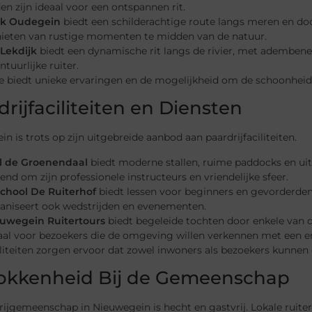
en zijn ideaal voor een ontspannen rit.
rk Oudegein
biedt een schilderachtige route langs meren en do
ieten van rustige momenten te midden van de natuur.
Lekdijk
biedt een dynamische rit langs de rivier, met ademben
ntuurlijke ruiter.
te biedt unieke ervaringen en de mogelijkheid om de schoonhei
rijfaciliteiten en Diensten
n is trots op zijn uitgebreide aanbod aan paardrijfaciliteiten.
l de Groenendaal
biedt moderne stallen, ruime paddocks en uit
end om zijn professionele instructeurs en vriendelijke sfeer.
school De Ruiterhof
biedt lessen voor beginners en gevorderden
aniseert ook wedstrijden en evenementen.
uwegein Ruitertours
biedt begeleide tochten door enkele van d
aal voor bezoekers die de omgeving willen verkennen met een er
liteiten zorgen ervoor dat zowel inwoners als bezoekers kunnen g
okkenheid Bij de Gemeenschap
ijgemeenschap in Nieuwegein is hecht en gastvrij. Lokale ruite