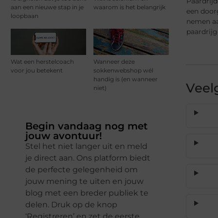
Paardrijd
aan een nieuwe stap in je
waarom is het belangrijk
een doorg
loopbaan
nemen aan
paardrij
Wat een herstelcoach
Wanneer deze
voor jou betekent
sokkenwebshop wél
handig is (en wanneer
Veel
niet)
Begin vandaag nog met
jouw avontuur!
Stel het niet langer uit en meld
je direct aan. Ons platform biedt
de perfecte gelegenheid om
jouw mening te uiten en jouw
blog met een breder publiek te
delen. Druk op de knop
‘Registreren’ en zet de eerste