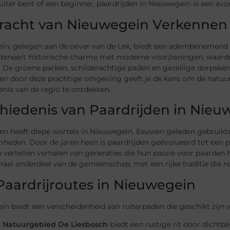
uiter bent of een beginner, paardrijden in Nieuwegein is een avon
racht van Nieuwegein Verkennen
in, gelegen aan de oever van de Lek, biedt een adembenemend la
bineert historische charme met moderne voorzieningen, waardoor
. De groene parken, schilderachtige paden en gezellige dorpsker
en door deze prachtige omgeving geeft je de kans om de natuur 
nis van de regio te ontdekken.
hiedenis van Paardrijden in Nieu
den heeft diepe wortels in Nieuwegein. Eeuwen geleden gebruikt
eden. Door de jaren heen is paardrijden geëvolueerd tot een popu
n vertellen verhalen van generaties die hun passie voor paarden
raal onderdeel van de gemeenschap, met een rijke traditie die n
Paardrijroutes in Nieuwegein
n biedt een verscheidenheid aan ruiterpaden die geschikt zijn vo
 Natuurgebied De Liesbosch
biedt een rustige rit door dicht