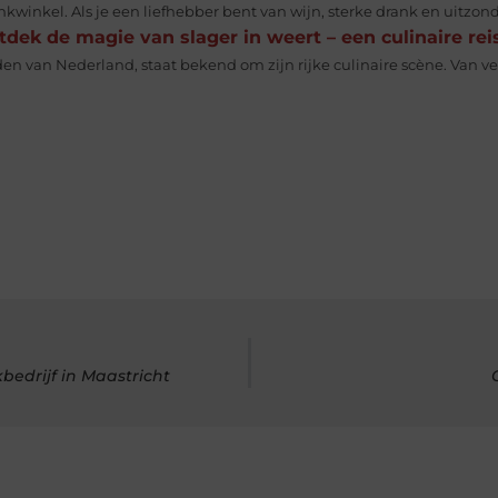
kwinkel. Als je een liefhebber bent van wijn, sterke drank en uitzonderl
dek de magie van slager in weert – een culinaire reis
en van Nederland, staat bekend om zijn rijke culinaire scène. Van verf
edrijf in Maastricht