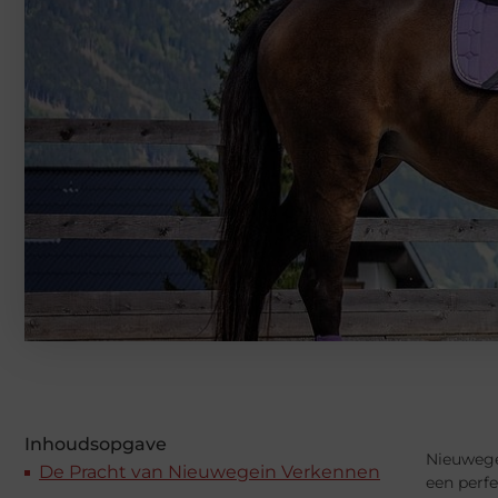
Inhoudsopgave
Nieuwegei
De Pracht van Nieuwegein Verkennen
een perfe