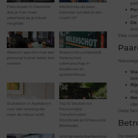
pad
Fiets kopen in Deventer
Werkstress de baas:
Pa
doe je met meer
wanneer schakel je een
gen
zekerheid als je lokaal
coach in?
De 
vergelijkt
avo
Elke rou
Paard
Waarom sporten met een
Staalconstructiebedrijf
personal trainer beter kan
Molenschot:
Nieuwegei
werken
vakmanschap in
staalbouw en
Sta
systeembouw
bek
Rij
org
Nie
Stukadoor in Apeldoorn
Top 10 Sleutels tot
ide
voor een woning die
Persoonlijke
Deze faci
weer als nieuw voelt
Transformatie:
Doorbreek je Onbewuste
Betr
Blokkades
De paardr
Vind de beste barbershop