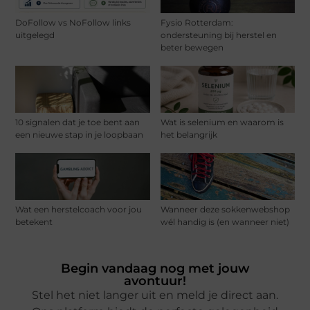
DoFollow vs NoFollow links
Fysio Rotterdam:
uitgelegd
ondersteuning bij herstel en
beter bewegen
10 signalen dat je toe bent aan
Wat is selenium en waarom is
een nieuwe stap in je loopbaan
het belangrijk
Wat een herstelcoach voor jou
Wanneer deze sokkenwebshop
betekent
wél handig is (en wanneer niet)
Begin vandaag nog met jouw
avontuur!
Stel het niet langer uit en meld je direct aan.