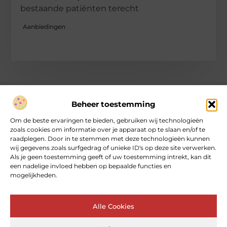
bestaande patiënten terecht
Aanbiedingen
Beheer toestemming
Over heartcoaching
Om de beste ervaringen te bieden, gebruiken wij technologieën
Jouw gids voor inspiratie en tips uit het dagelijks leven.
zoals cookies om informatie over je apparaat op te slaan en/of te
Ontdek een brede verzameling blogs en artikelen die je helpen
raadplegen. Door in te stemmen met deze technologieën kunnen
om het meeste uit elke dag te halen, met praktische adviezen
wij gegevens zoals surfgedrag of unieke ID's op deze site verwerken.
en verrassende inzichten.
Als je geen toestemming geeft of uw toestemming intrekt, kan dit
een nadelige invloed hebben op bepaalde functies en
mogelijkheden.
Bericht categorie
Alle Cookies
Main Links