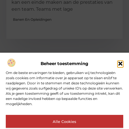
kan een einde maken aan de prestaties van
een team. Teams met lage
Banen En Opleidingen
Beheer toestemming
Over heartcoaching
Om de beste ervaringen te bieden, gebruiken wij technologieën
Jouw gids voor inspiratie en tips uit het dagelijks leven.
zoals cookies om informatie over je apparaat op te slaan en/of te
Ontdek een brede verzameling blogs en artikelen die je helpen
raadplegen. Door in te stemmen met deze technologieën kunnen
om het meeste uit elke dag te halen, met praktische adviezen
wij gegevens zoals surfgedrag of unieke ID's op deze site verwerken.
en verrassende inzichten.
Als je geen toestemming geeft of uw toestemming intrekt, kan dit
een nadelige invloed hebben op bepaalde functies en
mogelijkheden.
Bericht categorie
Alle Cookies
Main Links