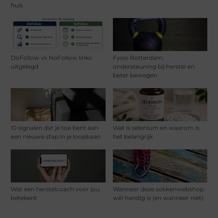
huis
DoFollow vs NoFollow links
Fysio Rotterdam:
uitgelegd
ondersteuning bij herstel en
beter bewegen
10 signalen dat je toe bent aan
Wat is selenium en waarom is
een nieuwe stap in je loopbaan
het belangrijk
Wat een herstelcoach voor jou
Wanneer deze sokkenwebshop
betekent
wél handig is (en wanneer niet)