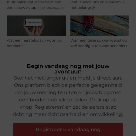
10 signalen dat je toe bent aan
Wat is selenium en waarom is
een nieuwe stap in je loopbaan
het belangrijk
Wat een herstelcoach voor jou
Wanneer deze sokkenwebshop
betekent
wél handig is (en wanneer niet)
Begin vandaag nog met jouw
avontuur!
Stel het niet langer uit en meld je direct aan.
Ons platform biedt de perfecte gelegenheid
om jouw mening te uiten en jouw blog met
een breder publiek te delen. Druk op de
knop ‘Registreren’ en zet de eerste stap
richting meer zichtbaarheid en ontwikkeling.
Registreer u vandaag nog