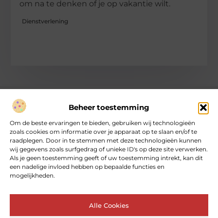
om na te denken of je op vakantie wilt.
Dienstverlening
Beheer toestemming
Over heartcoaching
Om de beste ervaringen te bieden, gebruiken wij technologieën
Jouw gids voor inspiratie en tips uit het dagelijks leven.
zoals cookies om informatie over je apparaat op te slaan en/of te
Ontdek een brede verzameling blogs en artikelen die je helpen
raadplegen. Door in te stemmen met deze technologieën kunnen
om het meeste uit elke dag te halen, met praktische adviezen
wij gegevens zoals surfgedrag of unieke ID's op deze site verwerken.
en verrassende inzichten.
Als je geen toestemming geeft of uw toestemming intrekt, kan dit
een nadelige invloed hebben op bepaalde functies en
mogelijkheden.
Bericht categorie
Alle Cookies
Main Links