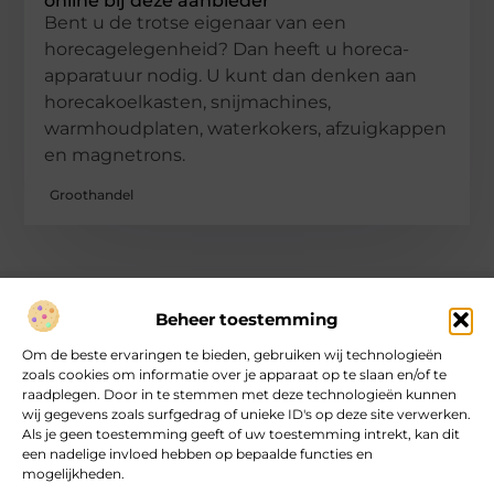
online bij deze aanbieder
Bent u de trotse eigenaar van een
horecagelegenheid? Dan heeft u horeca-
apparatuur nodig. U kunt dan denken aan
horecakoelkasten, snijmachines,
warmhoudplaten, waterkokers, afzuigkappen
en magnetrons.
Groothandel
Beheer toestemming
Over heartcoaching
Om de beste ervaringen te bieden, gebruiken wij technologieën
Jouw gids voor inspiratie en tips uit het dagelijks leven.
zoals cookies om informatie over je apparaat op te slaan en/of te
Ontdek een brede verzameling blogs en artikelen die je helpen
raadplegen. Door in te stemmen met deze technologieën kunnen
om het meeste uit elke dag te halen, met praktische adviezen
wij gegevens zoals surfgedrag of unieke ID's op deze site verwerken.
en verrassende inzichten.
Als je geen toestemming geeft of uw toestemming intrekt, kan dit
een nadelige invloed hebben op bepaalde functies en
mogelijkheden.
Bericht categorie