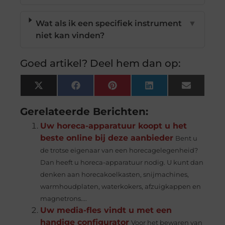
Wat als ik een specifiek instrument
▼
niet kan vinden?
Goed artikel? Deel hem dan op:
X
Facebook
Pinterest
LinkedIn
Email
(Twitter)
Gerelateerde Berichten:
Uw horeca-apparatuur koopt u het
beste online bij deze aanbieder
Bent u
de trotse eigenaar van een horecagelegenheid?
Dan heeft u horeca-apparatuur nodig. U kunt dan
denken aan horecakoelkasten, snijmachines,
warmhoudplaten, waterkokers, afzuigkappen en
magnetrons....
Uw media-fles vindt u met een
handige configurator
Voor het bewaren van