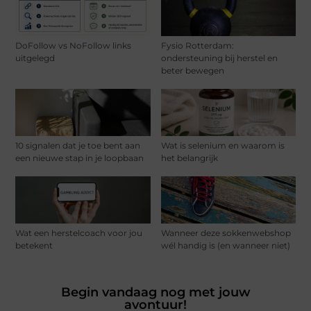
DoFollow vs NoFollow links
Fysio Rotterdam:
uitgelegd
ondersteuning bij herstel en
beter bewegen
10 signalen dat je toe bent aan
Wat is selenium en waarom is
een nieuwe stap in je loopbaan
het belangrijk
Wat een herstelcoach voor jou
Wanneer deze sokkenwebshop
betekent
wél handig is (en wanneer niet)
Begin vandaag nog met jouw
avontuur!