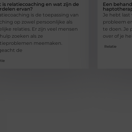
 is relatiecoaching en wat zijn de
Een behand
rdelen ervan?
haptothera
atiecoaching is de toepassing van
Je hebt last
ching op zowel persoonlijke als
probleem en
elijke relaties. Er zijn veel mensen
te doen. Je p
 hulp zoeken als ze
over of je he
atieproblemen meemaken.
Relatie
eacht de
tie