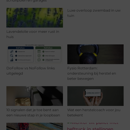
schuifpuien en garages
Luxe overloop zwembad in uw
tuin
Lavendelolie voor meer rust in
huis
DoFollow vs NoFollow links
Fysio Rotterdam:
uitgelegd
ondersteuning bij herstel en
beter bewegen
10 signalen dat je toe bent aan
Wat een herstelcoach voor jou
een nieuwe stap in je loopbaan
betekent