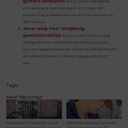
grotere bedrijven
Wil jij weten wat goede
pcb-service is voor bedrijven? Er is maar één
manier hoe je daarachter zou kunnen komen en
dat is om er...
Jouw weg naar langdurig
gewichtsverlies
Als je worstelt met ernstig
overgewicht en een blijvende oplossing zoekt,
kan een gespecialiseerde kliniek als WeightWorks
de uitkomst bieden. Met een toegewijd team
van...
Tags:
Meer Berichten
Fiets kopen in Deventer doe je
Werkstress de baas: wanneer
met meer zekerheid als je lokaal
schakel je een coach in?