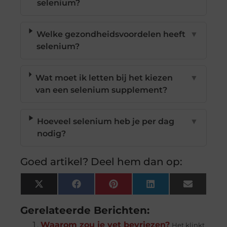
selenium?
Welke gezondheidsvoordelen heeft
▼
selenium?
Wat moet ik letten bij het kiezen
▼
van een selenium supplement?
Hoeveel selenium heb je per dag
▼
nodig?
Goed artikel? Deel hem dan op:
X
Facebook
Pinterest
LinkedIn
Email
(Twitter)
Gerelateerde Berichten:
Waarom zou je vet bevriezen?
Het klinkt