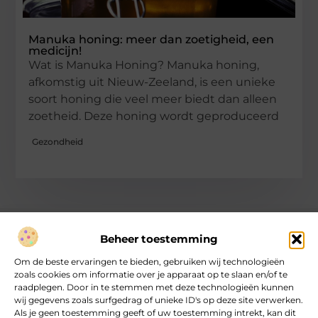
Manuka honing: meer dan zoetigheid, een
medicijn!
Wat is Manuka Honing? Manuka honing,
afkomstig uit Nieuw-Zeeland, is een unieke
soort honing die veel meer biedt dan alleen
zoetheid. Deze honing wordt geproduceerd
Gezondheid
Beheer toestemming
Over heartcoaching
Om de beste ervaringen te bieden, gebruiken wij technologieën
Jouw gids voor inspiratie en tips uit het dagelijks leven.
zoals cookies om informatie over je apparaat op te slaan en/of te
Ontdek een brede verzameling blogs en artikelen die je helpen
raadplegen. Door in te stemmen met deze technologieën kunnen
om het meeste uit elke dag te halen, met praktische adviezen
wij gegevens zoals surfgedrag of unieke ID's op deze site verwerken.
en verrassende inzichten.
Als je geen toestemming geeft of uw toestemming intrekt, kan dit