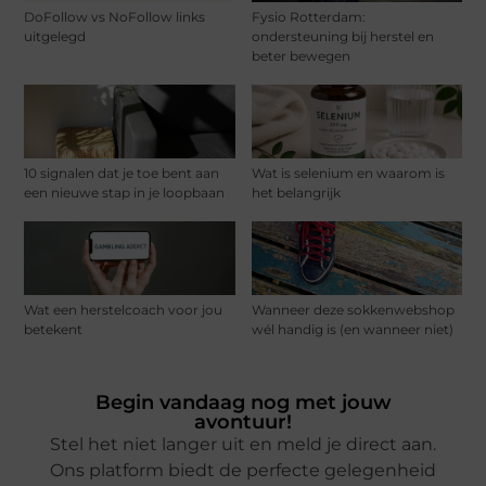
DoFollow vs NoFollow links
Fysio Rotterdam:
uitgelegd
ondersteuning bij herstel en
beter bewegen
10 signalen dat je toe bent aan
Wat is selenium en waarom is
een nieuwe stap in je loopbaan
het belangrijk
Wat een herstelcoach voor jou
Wanneer deze sokkenwebshop
betekent
wél handig is (en wanneer niet)
Begin vandaag nog met jouw
avontuur!
Stel het niet langer uit en meld je direct aan.
Ons platform biedt de perfecte gelegenheid