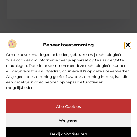
Beheer toestemming
Over heartcoaching
Om de beste ervaringen te bieden, gebruiken wij technologieën
Jouw gids voor inspiratie en tips uit het dagelijks leven.
zoals cookies om informatie over je apparaat op te slaan en/of te
Ontdek een brede verzameling blogs en artikelen die je helpen
raadplegen. Door in te stemmen met deze technologieën kunnen
om het meeste uit elke dag te halen, met praktische adviezen
wij gegevens zoals surfgedrag of unieke ID's op deze site verwerken.
en verrassende inzichten.
Als je geen toestemming geeft of uw toestemming intrekt, kan dit
een nadelige invloed hebben op bepaalde functies en
mogelijkheden.
Bericht categorie
Alle Cookies
Main Links
Weigeren
Goede backlinks: de sleutel tot betrouwbare SEO‑kracht
Geld online verdienen: kan dat echt – en hoe begin je ermee?
Bekijk Voorkeuren