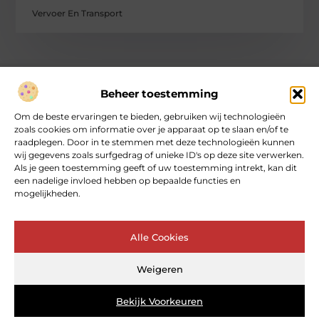
Vervoer En Transport
Beheer toestemming
Over heartcoaching
Om de beste ervaringen te bieden, gebruiken wij technologieën
Jouw gids voor inspiratie en tips uit het dagelijks leven.
zoals cookies om informatie over je apparaat op te slaan en/of te
Ontdek een brede verzameling blogs en artikelen die je helpen
raadplegen. Door in te stemmen met deze technologieën kunnen
om het meeste uit elke dag te halen, met praktische adviezen
wij gegevens zoals surfgedrag of unieke ID's op deze site verwerken.
en verrassende inzichten.
Als je geen toestemming geeft of uw toestemming intrekt, kan dit
een nadelige invloed hebben op bepaalde functies en
mogelijkheden.
Bericht categorie
Alle Cookies
Main Links
Weigeren
Goede backlinks: de sleutel tot betrouwbare SEO‑kracht
Geld online verdienen: kan dat echt – en hoe begin je ermee?
Bekijk Voorkeuren