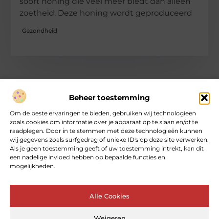
soort honing die veel meer biedt dan alleen
zoetheid. Deze honing wordt geproduceerd
Gezondheid
Beheer toestemming
Over heartcoaching
Om de beste ervaringen te bieden, gebruiken wij technologieën
Jouw gids voor inspiratie en tips uit het dagelijks leven.
zoals cookies om informatie over je apparaat op te slaan en/of te
Ontdek een brede verzameling blogs en artikelen die je helpen
raadplegen. Door in te stemmen met deze technologieën kunnen
om het meeste uit elke dag te halen, met praktische adviezen
wij gegevens zoals surfgedrag of unieke ID's op deze site verwerken.
en verrassende inzichten.
Als je geen toestemming geeft of uw toestemming intrekt, kan dit
een nadelige invloed hebben op bepaalde functies en
mogelijkheden.
Bericht categorie
Alle Cookies
Main Links
Weigeren