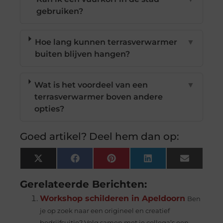
gebruiken?
Hoe lang kunnen terrasverwarmer
▼
buiten blijven hangen?
Wat is het voordeel van een
▼
terrasverwarmer boven andere
opties?
Goed artikel? Deel hem dan op:
X
Facebook
Pinterest
LinkedIn
Email
(Twitter)
Gerelateerde Berichten:
Workshop schilderen in Apeldoorn
Ben
je op zoek naar een origineel en creatief
bedrijfsuitje? Volg samen met je collega’s een