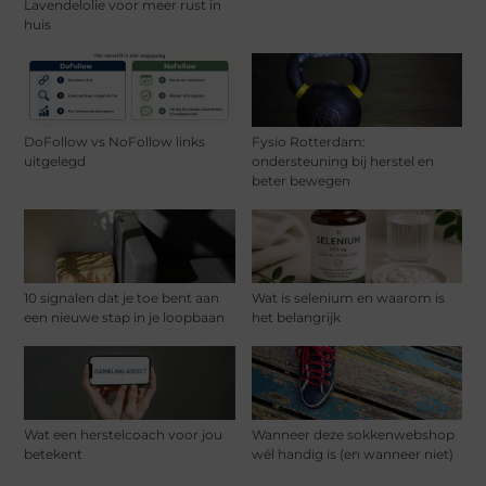
Lavendelolie voor meer rust in
huis
DoFollow vs NoFollow links
Fysio Rotterdam:
uitgelegd
ondersteuning bij herstel en
beter bewegen
10 signalen dat je toe bent aan
Wat is selenium en waarom is
een nieuwe stap in je loopbaan
het belangrijk
Wat een herstelcoach voor jou
Wanneer deze sokkenwebshop
betekent
wél handig is (en wanneer niet)