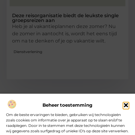
Deze reisorganisatie biedt de leukste single
groepsreizen aan
Heb je al vakantieplannen deze zomer? Nu
de zomer in aantocht is, wordt het eens tijd
om na te denken of je op vakantie wilt.
Dienstverlening
Beheer toestemming
Over heartcoaching
Om de beste ervaringen te bieden, gebruiken wij technologieën
Jouw gids voor inspiratie en tips uit het dagelijks leven.
zoals cookies om informatie over je apparaat op te slaan en/of te
Ontdek een brede verzameling blogs en artikelen die je helpen
raadplegen. Door in te stemmen met deze technologieën kunnen
om het meeste uit elke dag te halen, met praktische adviezen
wij gegevens zoals surfgedrag of unieke ID's op deze site verwerken.