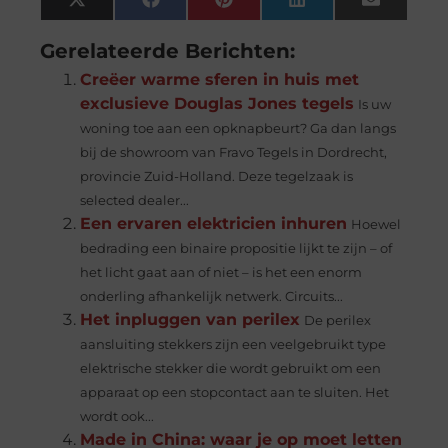
X
Facebook
Pinterest
LinkedIn
Email
(Twitter)
Gerelateerde Berichten:
Creëer warme sferen in huis met
exclusieve Douglas Jones tegels
Is uw
woning toe aan een opknapbeurt? Ga dan langs
bij de showroom van Fravo Tegels in Dordrecht,
provincie Zuid-Holland. Deze tegelzaak is
selected dealer...
Een ervaren elektricien inhuren
Hoewel
bedrading een binaire propositie lijkt te zijn – of
het licht gaat aan of niet – is het een enorm
onderling afhankelijk netwerk. Circuits...
Het inpluggen van perilex
De perilex
aansluiting stekkers zijn een veelgebruikt type
elektrische stekker die wordt gebruikt om een ​​
apparaat op een stopcontact aan te sluiten. Het
wordt ook...
Made in China: waar je op moet letten