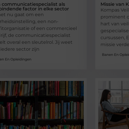
 communicatiespecialist als
Missie van 
bindende factor in elke sector
Kompas Veil
het nu gaat om een
prominent op
rheidsinstelling, een non-
hart van vei
fitorganisatie of een commercieel
gespecialis
rijf, de communicatiespecialist
cursussen, 
elt overal een sleutelrol. Jij weet
missie verde
 iedere sector zijn
Banen En Oplei
en En Opleidingen