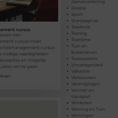
dienstverlening
Relatie
Sport
Startpaginas
Telefonie
gement cursus
Testing
ereen een
Toerisme
gement cursus moet
Tuin en
 crisismanagement cursus
buitenleven
e nodige vaardigheden
Tweewielers
erwachte en mogelijk
Uncategorized
tuaties om te gaan.
Vakantie
dingen
Verbouwen
Verenigingen
Vervoer en
transport
Winkelen
Woning en Tuin
Woningen