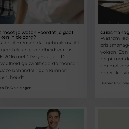
 moet je weten voordat je gaat
Crisismana
ken in de zorg?
Waarom ied
 aantal mensen dat gebruik maakt
crisismana
 geestelijke gezondheidszorg is
volgen! Een
ds 2016 met 21% gestegen. De
helpt met d
veelheid gekwalificeerde mensen
om met onv
 deze behandelingen kunnen
moeilijke si
den, houdt
Banen En Oplei
en En Opleidingen