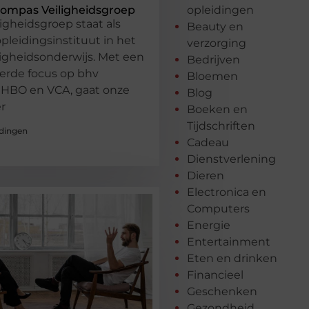
Kompas Veiligheidsgroep
opleidingen
igheidsgroep staat als
Beauty en
leidingsinstituut in het
verzorging
ligheidsonderwijs. Met een
Bedrijven
eerde focus op bhv
Bloemen
EHBO en VCA, gaat onze
Blog
r
Boeken en
Tijdschriften
dingen
Cadeau
Dienstverlening
Dieren
Electronica en
Computers
Energie
Entertainment
Eten en drinken
Financieel
Geschenken
Gezondheid