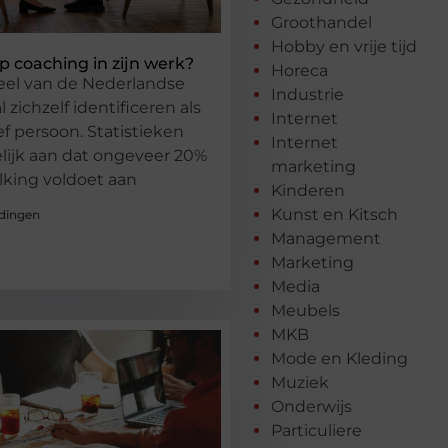
Groothandel
Hobby en vrije tijd
p coaching in zijn werk?
Horeca
eel van de Nederlandse
Industrie
 zichzelf identificeren als
Internet
f persoon. Statistieken
Internet
ijk aan dat ongeveer 20%
marketing
lking voldoet aan
Kinderen
Kunst en Kitsch
dingen
Management
Marketing
Media
Meubels
MKB
Mode en Kleding
Muziek
Onderwijs
Particuliere