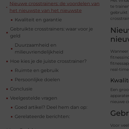
Het vinde
Nieuwe crosstrainers: de voordelen van
te traine
het nieuwste van het nieuwste
gebruikt
crosstrai
Kwaliteit en garantie
Nieu
Gebruikte crosstrainers: waar voor je
geld
nieu
Duurzaamheid en
Wanneer j
milieuvriendelijkheid
fitnessin
Hoe kies je de juiste crosstrainer?
fitnessap
real-time
Ruimte en gebruik
Kwalit
Persoonlijke doelen
Conclusie
Een groot
apparaten
Veelgestelde vragen
nieuwe cr
Goed artikel? Deel hem dan op:
Gebr
Gerelateerde berichten:
Voor veel