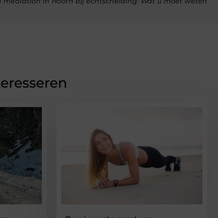
 mediation in Hoorn bij echtscheiding: Wat u moet weten
teresseren