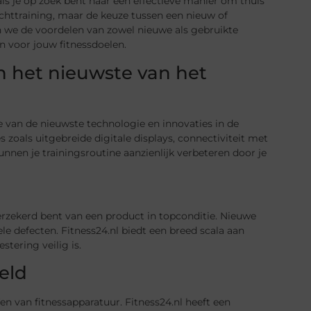
als je op zoek bent naar een effectieve manier om thuis
rachttraining, maar de keuze tussen een nieuw of
 we de voordelen van zowel nieuwe als gebruikte
n voor jouw fitnessdoelen.
n het nieuwste van het
je van de nieuwste technologie en innovaties in de
zoals uitgebreide digitale displays, connectiviteit met
nnen je trainingsroutine aanzienlijk verbeteren door je
erzekerd bent van een product in topconditie. Nieuwe
 defecten. Fitness24.nl biedt een breed scala aan
tering veilig is.
eld
n van fitnessapparatuur. Fitness24.nl heeft een