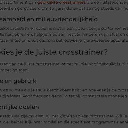
id assortiment aan
gebruikte crosstrainers
die een uitstekende 
eerd en gereviseerd om te garanderen dat ze nog steeds van hog
aamheid en milieuvriendelijkheid
ikte crosstrainer kopen is niet alleen goed voor je portemonne
te hergebruiken, help je mee aan het verminderen van afval en de
rzaamheid en biedt daarom betrouwbare, gereviseerde apparate
ies je de juiste crosstrainer?
iezen van de juiste crosstrainer, of het nu nieuw of gebruikt is,
 moet houden:
e en gebruik
de ruimte die je thuis beschikbaar hebt en hoe vaak je de cross
zijn ideaal voor frequent gebruik, terwijl compactere modellen b
nlijke doelen
essdoelen zijn cruciaal bij het kiezen van een crosstrainer. Wil 
 wel beide? Kijk naar modellen die specifieke programma’s aanb