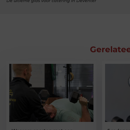
De ultieme gids voor catering in Deventer
Gerelatee