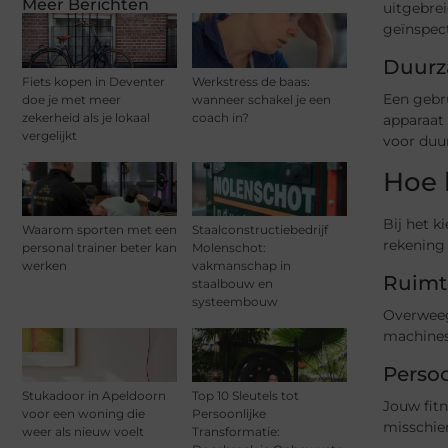
Meer Berichten
uitgebre
geïnspect
Duurz
Fiets kopen in Deventer
Werkstress de baas:
Een gebru
doe je met meer
wanneer schakel je een
zekerheid als je lokaal
coach in?
apparaat 
vergelijkt
voor duu
Hoe k
Bij het k
Waarom sporten met een
Staalconstructiebedrijf
rekening
personal trainer beter kan
Molenschot:
werken
vakmanschap in
Ruimt
staalbouw en
systeembouw
Overweeg 
machines 
Persoo
Stukadoor in Apeldoorn
Top 10 Sleutels tot
Jouw fitn
voor een woning die
Persoonlijke
misschien
weer als nieuw voelt
Transformatie: