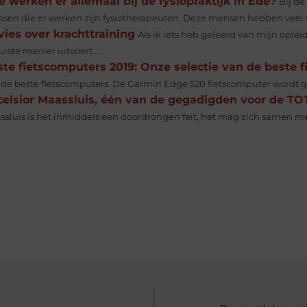
 werken er allemaal bij de fysiopraktijk in Ede?
Bij de
sen die er werken zijn fysiotherapeuten. Deze mensen hebben veel v
ies over krachttraining
Als ik iets heb geleerd van mijn opleid
uiste manier uitvoert....
te fietscomputers 2019: Onze selectie van de beste 
de beste fietscomputers. De Garmin Edge 520 fietscomputer wordt gelev
celsior Maassluis, één van de gegadigden voor de T
ssluis is het inmiddels een doordrongen feit, het mag zich samen m