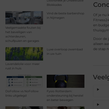
Doorbreek je Onbewuste
Conc
Blokkades
Vind de beste barbershop
Of je nu 
in Nijmegen
Fitness24
en budge
Veelgemaakte fouten bij
thuisgym
het beveiligen van
achterdeuren,
Door de j
schuifpuien en garages
alleen aa
de stap n
Luxe overloop zwembad
in uw tuin
Lavendelolie voor meer
rust in huis
Veel
DoFollow vs NoFollow
Fysio Rotterdam:
links uitgelegd
ondersteuning bij herstel
en beter bewegen