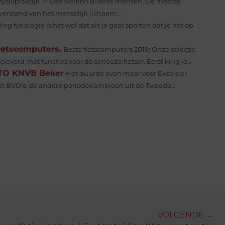
 fysiopraktijk in Ede werken diverse mensen. De meeste
erstand van het menselijk lichaam...
ing fysiologie is het wel dat als je gaat sporten dat je het op
fietscomputers.
Beste fietscomputers 2019: Onze selectie
erd met functies voor de serieuze fietser. Eerst krijg je...
OTO KNVB Beker
Het duurde even maar voor Excelsior
et BVO’s, de andere periodekampioen uit de Tweede...
VOLGENDE →