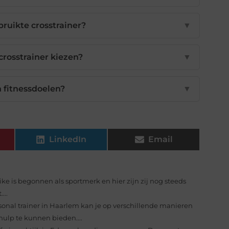
bruikte crosstrainer?
▼
rosstrainer kiezen?
▼
n fitnessdoelen?
▼
LinkedIn
Email
e is begonnen als sportmerk en hier zijn zij nog steeds
...
sonal trainer in Haarlem kan je op verschillende manieren
ulp te kunnen bieden....