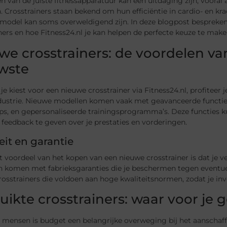
n van de juiste fitnessapparatuur kan een uitdaging zijn, vooral 
n. Crosstrainers staan bekend om hun efficiëntie in cardio- en k
 model kan soms overweldigend zijn. In deze blogpost bespreken
ners en hoe Fitness24.nl je kan helpen de perfecte keuze te make
we crosstrainers: de voordelen va
wste
e kiest voor een nieuwe crosstrainer via Fitness24.nl, profiteer 
dustrie. Nieuwe modellen komen vaak met geavanceerde functies 
ps, en gepersonaliseerde trainingsprogramma’s. Deze functies ku
 feedback te geven over je prestaties en vorderingen.
eit en garantie
 voordeel van het kopen van een nieuwe crosstrainer is dat je v
 komen met fabrieksgaranties die je beschermen tegen eventuele
osstrainers die voldoen aan hoge kwaliteitsnormen, zodat je inves
uikte crosstrainers: waar voor je g
 mensen is budget een belangrijke overweging bij het aanschaffe