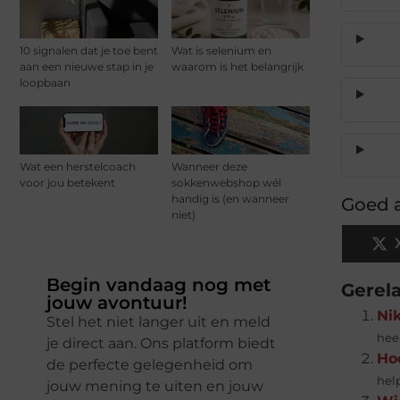
10 signalen dat je toe bent
Wat is selenium en
aan een nieuwe stap in je
waarom is het belangrijk
loopbaan
Wat een herstelcoach
Wanneer deze
voor jou betekent
sokkenwebshop wél
handig is (en wanneer
Goed a
niet)
Begin vandaag nog met
Gerel
jouw avontuur!
Ni
Stel het niet langer uit en meld
hee
je direct aan. Ons platform biedt
Hoe
de perfecte gelegenheid om
hel
jouw mening te uiten en jouw