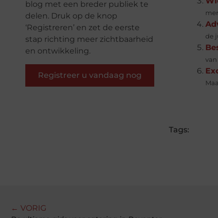
Wie
blog met een breder publiek te
men
delen. Druk op de knop
Adv
‘Registreren’ en zet de eerste
de j
stap richting meer zichtbaarheid
Bes
en ontwikkeling.
van 
Ex
Registreer u vandaag nog
Maa
Tags:
← VORIG