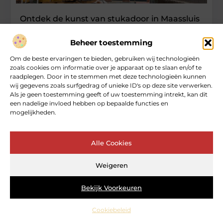
Ontdek de kunst van stukadoor in Maassluis
Als je ooit hebt genoten van de schoonheid
van een perfect afgewerkte muur of plafond,
Beheer toestemming
heb je waarschijnlijk het werk van een
Om de beste ervaringen te bieden, gebruiken wij technologieën
stukadoor bewonderd. Een stukadoor
zoals cookies om informatie over je apparaat op te slaan en/of te
raadplegen. Door in te stemmen met deze technologieën kunnen
Winkelen
wij gegevens zoals surfgedrag of unieke ID's op deze site verwerken.
Als je geen toestemming geeft of uw toestemming intrekt, kan dit
een nadelige invloed hebben op bepaalde functies en
mogelijkheden.
Alle Cookies
Weigeren
Over heartcoaching
Jouw gids voor inspiratie en tips uit het dagelijks leven.
Bekijk Voorkeuren
Ontdek een brede verzameling blogs en artikelen die je helpen
om het meeste uit elke dag te halen, met praktische adviezen
en verrassende inzichten.
Cookiebeleid