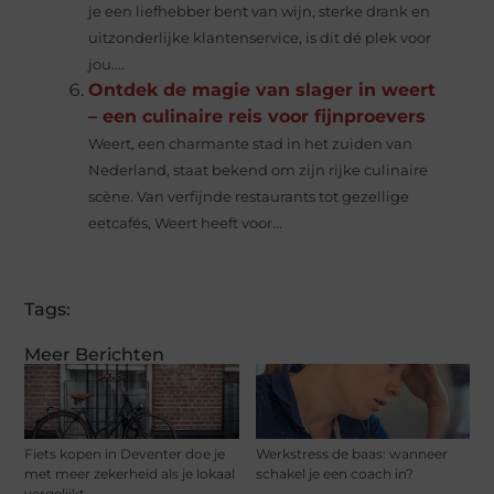
je een liefhebber bent van wijn, sterke drank en
uitzonderlijke klantenservice, is dit dé plek voor
jou....
Ontdek de magie van slager in weert
– een culinaire reis voor fijnproevers
Weert, een charmante stad in het zuiden van
Nederland, staat bekend om zijn rijke culinaire
scène. Van verfijnde restaurants tot gezellige
eetcafés, Weert heeft voor...
Tags:
Meer Berichten
Fiets kopen in Deventer doe je
Werkstress de baas: wanneer
met meer zekerheid als je lokaal
schakel je een coach in?
vergelijkt