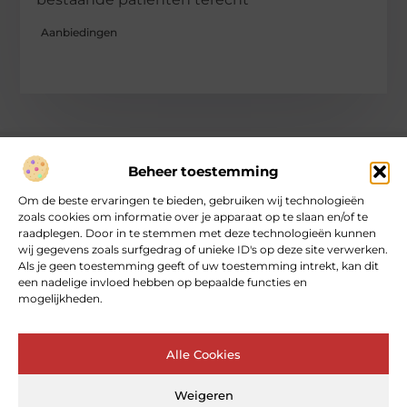
Aanbiedingen
Beheer toestemming
Over heartcoaching
Om de beste ervaringen te bieden, gebruiken wij technologieën
Jouw gids voor inspiratie en tips uit het dagelijks leven.
zoals cookies om informatie over je apparaat op te slaan en/of te
Ontdek een brede verzameling blogs en artikelen die je helpen
raadplegen. Door in te stemmen met deze technologieën kunnen
om het meeste uit elke dag te halen, met praktische adviezen
wij gegevens zoals surfgedrag of unieke ID's op deze site verwerken.
en verrassende inzichten.
Als je geen toestemming geeft of uw toestemming intrekt, kan dit
een nadelige invloed hebben op bepaalde functies en
mogelijkheden.
Bericht categorie
Alle Cookies
Main Links
Weigeren
Goede backlinks: de sleutel tot betrouwbare SEO‑kracht
Geld online verdienen: kan dat echt – en hoe begin je ermee?