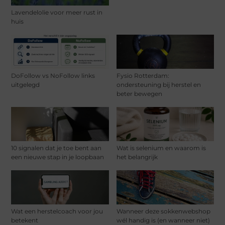
Lavendelolie voor meer rust in
huis
DoFollow vs NoFollow links
Fysio Rotterdam:
uitgelegd
ondersteuning bij herstel en
beter bewegen
10 signalen dat je toe bent aan
Wat is selenium en waarom is
een nieuwe stap in je loopbaan
het belangrijk
Wat een herstelcoach voor jou
Wanneer deze sokkenwebshop
betekent
wél handig is (en wanneer niet)