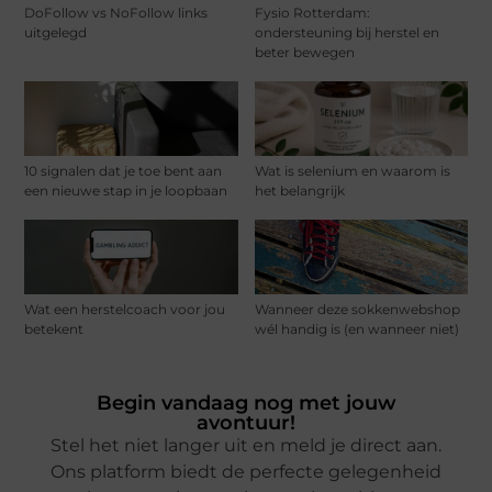
DoFollow vs NoFollow links
Fysio Rotterdam:
uitgelegd
ondersteuning bij herstel en
beter bewegen
10 signalen dat je toe bent aan
Wat is selenium en waarom is
een nieuwe stap in je loopbaan
het belangrijk
Wat een herstelcoach voor jou
Wanneer deze sokkenwebshop
betekent
wél handig is (en wanneer niet)
Begin vandaag nog met jouw
avontuur!
Stel het niet langer uit en meld je direct aan.
Ons platform biedt de perfecte gelegenheid