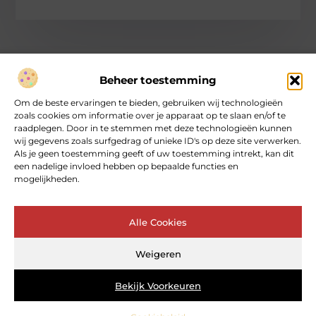
Beheer toestemming
Over heartcoaching
Om de beste ervaringen te bieden, gebruiken wij technologieën
Jouw gids voor inspiratie en tips uit het dagelijks leven.
zoals cookies om informatie over je apparaat op te slaan en/of te
Ontdek een brede verzameling blogs en artikelen die je helpen
raadplegen. Door in te stemmen met deze technologieën kunnen
om het meeste uit elke dag te halen, met praktische adviezen
wij gegevens zoals surfgedrag of unieke ID's op deze site verwerken.
en verrassende inzichten.
Als je geen toestemming geeft of uw toestemming intrekt, kan dit
een nadelige invloed hebben op bepaalde functies en
mogelijkheden.
Bericht categorie
Alle Cookies
Main Links
Weigeren
Goede backlinks: de sleutel tot betrouwbare SEO‑kracht
Geld online verdienen: kan dat echt – en hoe begin je ermee?
Bekijk Voorkeuren
@2025 www.heartcoaching.nl. All Right Reserved.