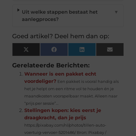
Uit welke stappen bestaat het
▼
aanlegproces?
Goed artikel? Deel hem dan op:
X
Facebook
LinkedIn
Email
(Twitter)
Gerelateerde Berichten:
Wanneer is een pakket echt
voordeliger?
Een pakket is vooral handig als
het je helpt om een ritme vol te houden én je
maandkosten voorspelbaar maakt. Alleen naar
“prijs per sessie”...
Stellingen kopen: kies eerst je
draagkracht, dan je prijs
https://pixabay.com/nl/photos/tillen-auto-
voertuig-vervoer-5201486/ Bron: Pixabay /