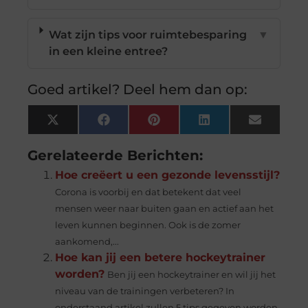
Wat zijn tips voor ruimtebesparing
▼
in een kleine entree?
Goed artikel? Deel hem dan op:
X
Facebook
Pinterest
LinkedIn
Email
(Twitter)
Gerelateerde Berichten:
Hoe creëert u een gezonde levensstijl?
Corona is voorbij en dat betekent dat veel
mensen weer naar buiten gaan en actief aan het
leven kunnen beginnen. Ook is de zomer
aankomend,...
Hoe kan jij een betere hockeytrainer
worden?
Ben jij een hockeytrainer en wil jij het
niveau van de trainingen verbeteren? In
onderstaand artikel zullen 5 tips gegeven worden