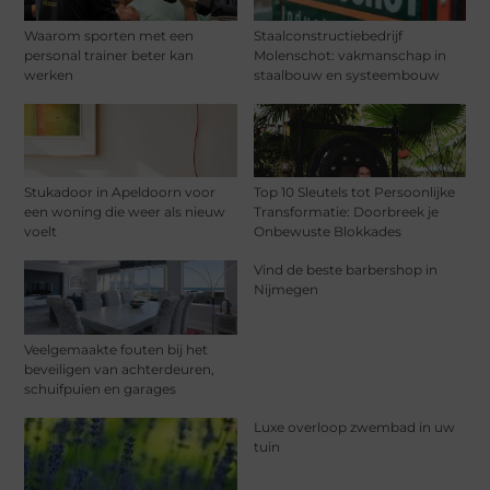
Waarom sporten met een
Staalconstructiebedrijf
personal trainer beter kan
Molenschot: vakmanschap in
werken
staalbouw en systeembouw
Stukadoor in Apeldoorn voor
Top 10 Sleutels tot Persoonlijke
een woning die weer als nieuw
Transformatie: Doorbreek je
voelt
Onbewuste Blokkades
Vind de beste barbershop in
Nijmegen
Veelgemaakte fouten bij het
beveiligen van achterdeuren,
schuifpuien en garages
Luxe overloop zwembad in uw
tuin