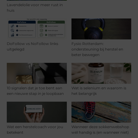
Lavendelolie voor meer rust in
huis
DoFollow vs NoFollow links
Fysio Rotterdam:
uitgelegd
ondersteuning bij herstel en
beter bewegen
10 signalen dat je toe bent aan
Wat is selenium en waarom is
een nieuwe stap in je loopbaan
het belangrijk
Wat een herstelcoach voor jou
Wanneer deze sokkenwebshop
betekent
wél handig is (en wanneer niet)