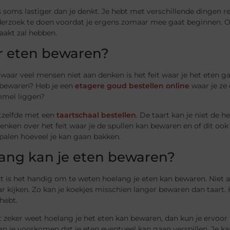
 soms lastiger dan je denkt. Je hebt met verschillende dingen r
erzoek te doen voordat je ergens zomaar mee gaat beginnen. Op
aakt zal hebben.
 eten bewaren?
waar veel mensen niet aan denken is het feit waar je het eten 
e bewaren? Heb je een
etagere goud bestellen online
waar je ze 
mel liggen?
etzelfde met een
taartschaal bestellen
. De taart kan je niet de h
nken over het feit waar je de spullen kan bewaren en of dit ook 
palen hoeveel je kan gaan bakken.
ang kan je eten bewaren?
 is het handig om te weten hoelang je eten kan bewaren. Niet al 
r kijken. Zo kan je koekjes misschien langer bewaren dan taart. 
 hebt.
et zeker weet hoelang je het eten kan bewaren, dan kun je ervoor
n je voorkomen dat je eten eventueel kan gaan verspillen. Je kan