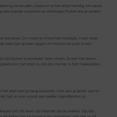
ekening te houden. Daarom is het altijd handig om eerst
 die manier voorkom je onnodige fouten die je anders
gaat bewaren. Zo maak je misschien koekjes, maar waar
de hele tijd op laat liggen of moeten ze juist in een
ele tijd buiten je koelkast laten staan. Je kan het beste
goed voor het eten is. Op die manier is het makkelijker
het eten kan je lang bewaren. Hier kan je beter van te
Het ligt er ook vooral aan welke ingrediënten je
 kiezen om dit even op internet op te zoeken. Op die
 dit beter van te voren even opzoeken, dan dat je dit