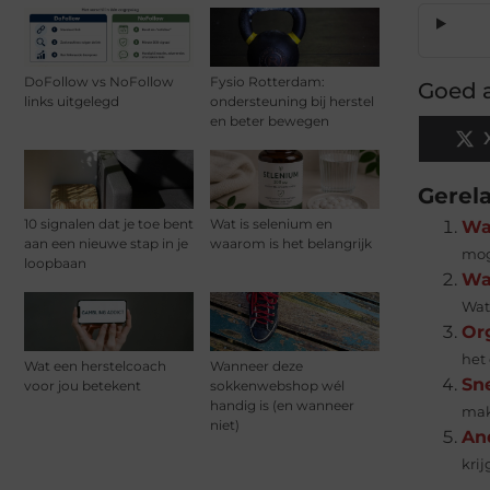
DoFollow vs NoFollow
Fysio Rotterdam:
Goed a
links uitgelegd
ondersteuning bij herstel
en beter bewegen
Gerel
10 signalen dat je toe bent
Wat is selenium en
Wa
aan een nieuwe stap in je
waarom is het belangrijk
mog
loopbaan
Wat
Wat 
Or
het 
Wat een herstelcoach
Wanneer deze
Sne
voor jou betekent
sokkenwebshop wél
handig is (en wanneer
mak
niet)
An
kri