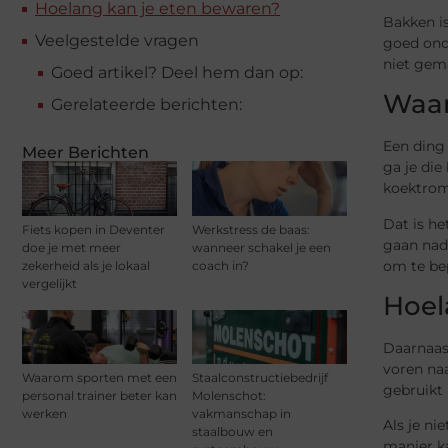
Hoelang kan je eten bewaren?
Bakken is
Veelgestelde vragen
goed ond
niet gem
Goed artikel? Deel hem dan op:
Waar
Gerelateerde berichten:
Een ding 
Meer Berichten
ga je di
koektrom
Dat is h
Fiets kopen in Deventer
Werkstress de baas:
gaan nade
doe je met meer
wanneer schakel je een
om te be
zekerheid als je lokaal
coach in?
vergelijkt
Hoel
Daarnaast
voren naa
Waarom sporten met een
Staalconstructiebedrijf
gebruikt
personal trainer beter kan
Molenschot:
werken
vakmanschap in
Als je ni
staalbouw en
manier ka