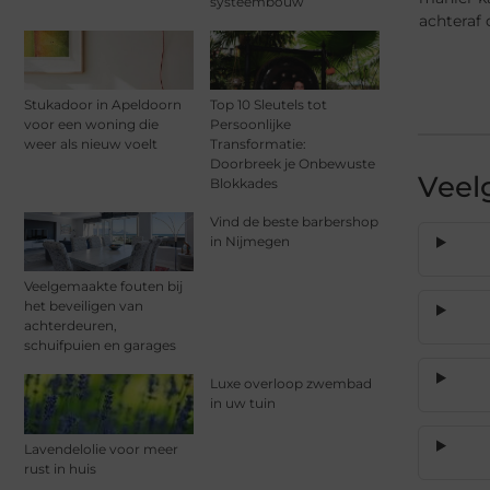
systeembouw
achteraf 
Stukadoor in Apeldoorn
Top 10 Sleutels tot
voor een woning die
Persoonlijke
weer als nieuw voelt
Transformatie:
Doorbreek je Onbewuste
Veel
Blokkades
Vind de beste barbershop
in Nijmegen
Veelgemaakte fouten bij
het beveiligen van
achterdeuren,
schuifpuien en garages
Luxe overloop zwembad
in uw tuin
Lavendelolie voor meer
rust in huis