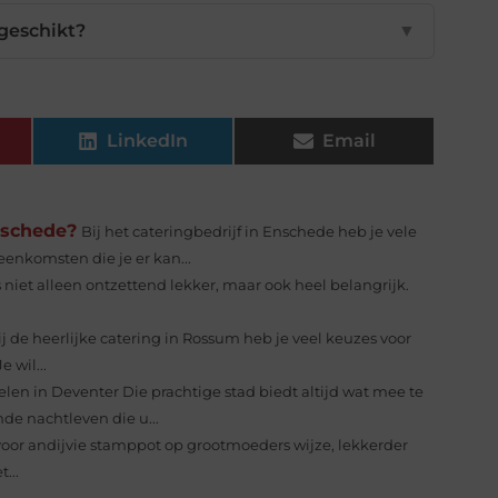
 geschikt?
▼
LinkedIn
Email
nschede?
Bij het cateringbedrijf in Enschede heb je vele
eenkomsten die je er kan...
 niet alleen ontzettend lekker, maar ook heel belangrijk.
ij de heerlijke catering in Rossum heb je veel keuzes voor
 wil...
elen in Deventer Die prachtige stad biedt altijd wat mee te
e nachtleven die u...
 voor andijvie stamppot op grootmoeders wijze, lekkerder
...