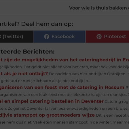
Voor wie is thuis bakken
rtikel? Deel hem dan op:
X (Twitter)
Facebook
Pinterest
ateerde Berichten:
t zijn de mogelijkheden van het cateringbedrijf in E
elijkheden. Dat geldt niet alleen voor het eten, maar ook voor de bij
 als je niet ontbijt?
De nadelen van niet-ontbijten Ontbijten is
gebeurd er met je lichaam als je niet ontbijt in...
ganiseren van een feest met de catering in Rossum
B
organiseren van een leuk feest met de lekkerste hapjes en drankjes. Je
l en simpel catering bestellen in Deventer
Catering reg
en. Zo geniet Deventer tal van bezienswaardigheden en een bruisend
dijvie stamppot op grootmoeders wijze
Dit is een recept
jg je hem dus niet. Vaak eten mensen stamppot in de winter, maar met