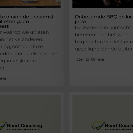
te dining de toekomst
Onbezorgde BBQ op loca
it eten gaan
je zo
eert
De zomer is in aantocht
r waarop we uit eten
betekent dat het weer ti
aan het veranderen.
te genieten van lekker 
ning, ooit een luxe
gezelligheid in de buite
den aan de elite, wordt
Eten En Drinken
egankelijker en
er.
nken