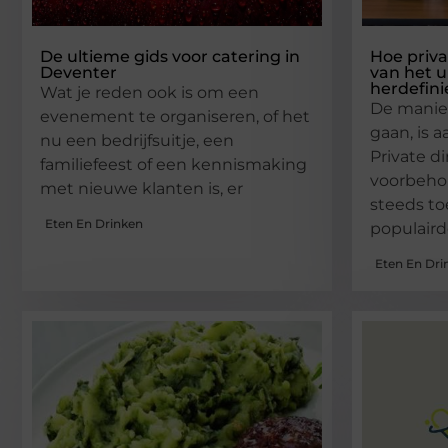
De ultieme gids voor catering in
Hoe priva
Deventer
van het u
herdefini
Wat je reden ook is om een
De manie
evenement te organiseren, of het
gaan, is 
nu een bedrijfsuitje, een
Private di
familiefeest of een kennismaking
voorbehou
met nieuwe klanten is, er
steeds to
Eten En Drinken
populaird
Eten En Dri