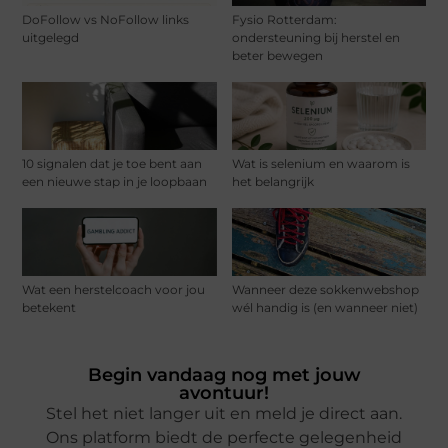
DoFollow vs NoFollow links
Fysio Rotterdam:
uitgelegd
ondersteuning bij herstel en
beter bewegen
10 signalen dat je toe bent aan
Wat is selenium en waarom is
een nieuwe stap in je loopbaan
het belangrijk
Wat een herstelcoach voor jou
Wanneer deze sokkenwebshop
betekent
wél handig is (en wanneer niet)
Begin vandaag nog met jouw
avontuur!
Stel het niet langer uit en meld je direct aan.
Ons platform biedt de perfecte gelegenheid