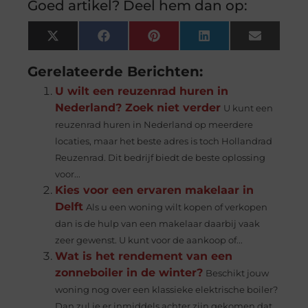
Goed artikel? Deel hem dan op:
X
Facebook
Pinterest
LinkedIn
Email
(Twitter)
Gerelateerde Berichten:
U wilt een reuzenrad huren in
Nederland? Zoek niet verder
U kunt een
reuzenrad huren in Nederland op meerdere
locaties, maar het beste adres is toch Hollandrad
Reuzenrad. Dit bedrijf biedt de beste oplossing
voor...
Kies voor een ervaren makelaar in
Delft
Als u een woning wilt kopen of verkopen
dan is de hulp van een makelaar daarbij vaak
zeer gewenst. U kunt voor de aankoop of...
Wat is het rendement van een
zonneboiler in de winter?
Beschikt jouw
woning nog over een klassieke elektrische boiler?
Dan zul je er inmiddels achter zijn gekomen dat