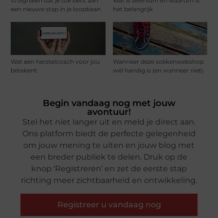
10 signalen dat je toe bent aan
Wat is selenium en waarom is
een nieuwe stap in je loopbaan
het belangrijk
Wat een herstelcoach voor jou
Wanneer deze sokkenwebshop
betekent
wél handig is (en wanneer niet)
Begin vandaag nog met jouw
avontuur!
Stel het niet langer uit en meld je direct aan.
Ons platform biedt de perfecte gelegenheid
om jouw mening te uiten en jouw blog met
een breder publiek te delen. Druk op de
knop ‘Registreren’ en zet de eerste stap
richting meer zichtbaarheid en ontwikkeling.
Registreer u vandaag nog