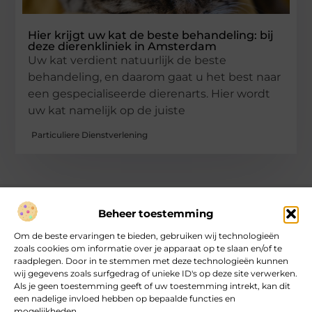
Hier krijgt uw kat de beste behandeling: bij
deze dierenkliniek in Amsterdam
Uw kat verdient natuurlijk de beste
behandeling, en daarom gaat u het best naar
een gespecialiseerde dierenarts. Hier wordt
uw kat namelijk op de juiste
Particuliere Dienstverlening
Beheer toestemming
Over heartcoaching
Om de beste ervaringen te bieden, gebruiken wij technologieën
Jouw gids voor inspiratie en tips uit het dagelijks leven.
zoals cookies om informatie over je apparaat op te slaan en/of te
Ontdek een brede verzameling blogs en artikelen die je helpen
raadplegen. Door in te stemmen met deze technologieën kunnen
om het meeste uit elke dag te halen, met praktische adviezen
wij gegevens zoals surfgedrag of unieke ID's op deze site verwerken.
en verrassende inzichten.
Als je geen toestemming geeft of uw toestemming intrekt, kan dit
een nadelige invloed hebben op bepaalde functies en
mogelijkheden.