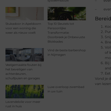
– event
systeembouw
– eventu
Berei
Stukadoor in Apeldoorn
Top 10 Sleutels tot
Koo
voor een woning die
Persoonlijke
Pur
weer als nieuw voelt
Transformatie:
Sni
Doorbreek je Onbewuste
Blokkades
Bre
Voi
Vind de beste barbershop
of 
in Nijmegen
moe
Bij
Veelgemaakte fouten bij
and
het beveiligen van
Eet
achterdeuren,
Vond je d
schuifpuien en garages
van lezer
Luxe overloop zwembad
in uw tuin
Lavendelolie voor meer
rust in huis