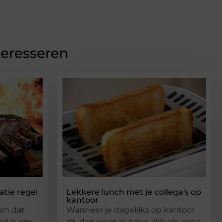
teresseren
tie regel
Lekkere lunch met je collega's op
kantoor
 en dat
Wanneer je dagelijks op kantoor
jd is om
zit, dan weet je natuurlijk als geen