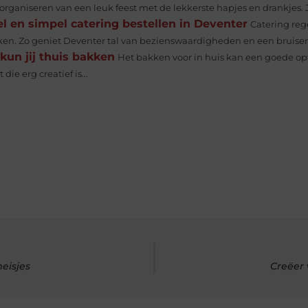
organiseren van een leuk feest met de lekkerste hapjes en drankjes. Je
l en simpel catering bestellen in Deventer
Catering reg
en. Zo geniet Deventer tal van bezienswaardigheden en een bruisend
kun jij thuis bakken
Het bakken voor in huis kan een goede opti
 die erg creatief is...
eisjes
Creëer 