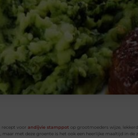
n recept voor
andijvie stamppot
op grootmoeders wijze, lekkerd
, maar met deze groente is het ook een heerlijke maaltijd in d