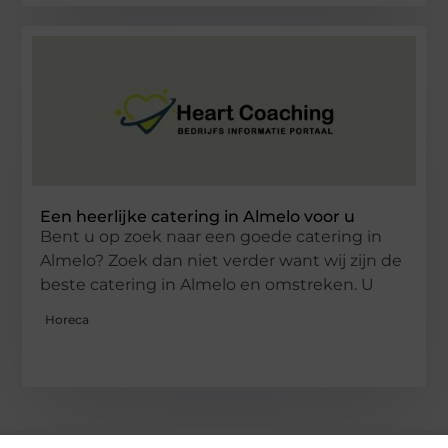
Een heerlijke catering in Almelo voor u
Bent u op zoek naar een goede catering in
Almelo? Zoek dan niet verder want wij zijn de
beste catering in Almelo en omstreken. U
Horeca