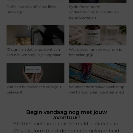
DoFollow vs NoFollow links
Fysio Rotterdam:
uitgelegd
ondersteuning bij herstel en
beter bewegen
10 signalen dat je toe bent aan
Wat is selenium en waarom is
een nieuwe stap in je loopbaan
het belangrijk
Wat een herstelcoach voor jou
Wanneer deze sokkenwebshop
betekent
wél handig is (en wanneer niet)
Begin vandaag nog met jouw
avontuur!
Stel het niet langer uit en meld je direct aan.
Ons platform biedt de perfecte gelegenheid