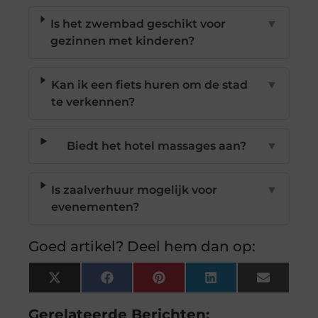
Is het zwembad geschikt voor
▼
gezinnen met kinderen?
Kan ik een fiets huren om de stad
▼
te verkennen?
Biedt het hotel massages aan?
▼
Is zaalverhuur mogelijk voor
▼
evenementen?
Goed artikel? Deel hem dan op:
X
Facebook
Pinterest
LinkedIn
Email
(Twitter)
Gerelateerde Berichten: