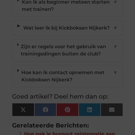
Kan ik als beginner meteen starten
▼
met trainen?
Wat leer ik bij Kickboksen Nijkerk?
▼
Zijn er regels voor het gebruik van
▼
trainingsdingen buiten de club?
Hoe kan ik contact opnemen met
▼
Kickboksen Nijkerk?
Goed artikel? Deel hem dan op:
X
Facebook
Pinterest
LinkedIn
Email
(Twitter)
Gerelateerde Berichten:
Hoe pak je burnout reintegratie aan