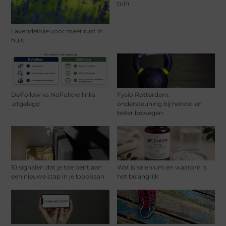
tuin
Lavendelolie voor meer rust in
huis
DoFollow vs NoFollow links
Fysio Rotterdam:
uitgelegd
ondersteuning bij herstel en
beter bewegen
10 signalen dat je toe bent aan
Wat is selenium en waarom is
een nieuwe stap in je loopbaan
het belangrijk