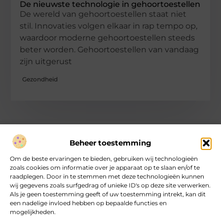
De nieuwste technologie in gehoortoestellen
De wereld van gehoortoestellen staat niet
stil. Innovaties volgen elkaar in rap tempo op,
waardoor moderne gehoortoestellen steeds
beter worden. Gehoortoestellen van vandaag
zijn uitgerust
Gezondheid
Beheer toestemming
Over heartcoaching
Om de beste ervaringen te bieden, gebruiken wij technologieën
Jouw gids voor inspiratie en tips uit het dagelijks leven.
zoals cookies om informatie over je apparaat op te slaan en/of te
Ontdek een brede verzameling blogs en artikelen die je helpen
raadplegen. Door in te stemmen met deze technologieën kunnen
om het meeste uit elke dag te halen, met praktische adviezen
wij gegevens zoals surfgedrag of unieke ID's op deze site verwerken.
en verrassende inzichten.
Als je geen toestemming geeft of uw toestemming intrekt, kan dit
een nadelige invloed hebben op bepaalde functies en
mogelijkheden.
Bericht categorie