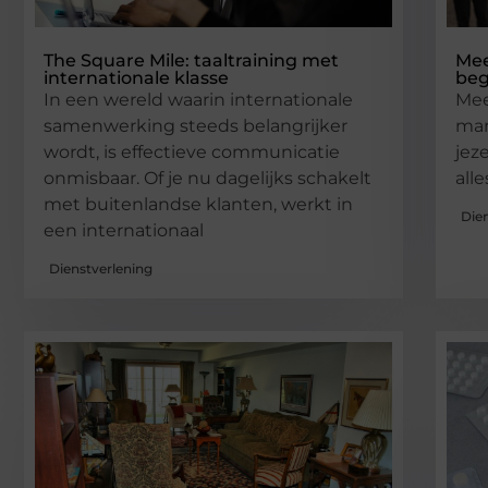
The Square Mile: taaltraining met
Mee
internationale klasse
beg
In een wereld waarin internationale
Mee
samenwerking steeds belangrijker
man
wordt, is effectieve communicatie
jez
onmisbaar. Of je nu dagelijks schakelt
alle
met buitenlandse klanten, werkt in
Die
een internationaal
Dienstverlening