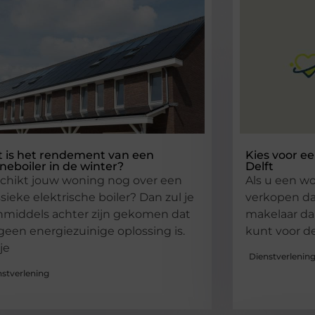
 is het rendement van een
Kies voor e
neboiler in de winter?
Delft
chikt jouw woning nog over een
Als u een wo
ssieke elektrische boiler? Dan zul je
verkopen da
inmiddels achter zijn gekomen dat
makelaar daa
 geen energiezuinige oplossing is.
kunt voor d
je
Dienstverlenin
nstverlening