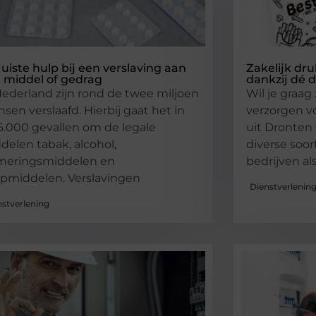
juiste hulp bij een verslaving aan
Zakelijk dru
 middel of gedrag
dankzij dé d
Nederland zijn rond de twee miljoen
Wil je graag
sen verslaafd. Hierbij gaat het in
verzorgen vo
16.000 gevallen om de legale
uit Dronten 
delen tabak, alcohol,
diverse soo
meringsmiddelen en
bedrijven als
apmiddelen. Verslavingen
Dienstverlenin
nstverlening