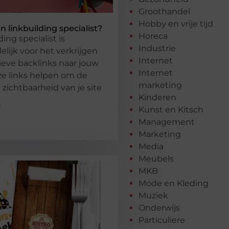
Groothandel
Hobby en vrije tijd
 linkbuilding specialist?
Horeca
ing specialist is
Industrie
lijk voor het verkrijgen
Internet
ieve backlinks naar jouw
Internet
ze links helpen om de
marketing
 zichtbaarheid van je site
Kinderen
g
Kunst en Kitsch
Management
Marketing
Media
Meubels
MKB
Mode en Kleding
Muziek
Onderwijs
Particuliere