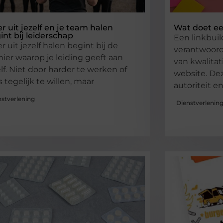
r uit jezelf en je team halen
Wat doet een
int bij leiderschap
Een linkbuild
r uit jezelf halen begint bij de
verantwoorde
ier waarop je leiding geeft aan
van kwalitat
elf. Niet door harder te werken of
website. De
s tegelijk te willen, maar
autoriteit en
nstverlening
Dienstverlenin