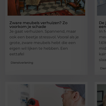
Zware meubels verhuizen? Zo
De 
voorkom je schade
een
Je gaat verhuizen. Spannend, maar
In 
ook een beetje stressvol. Vooral als je
men
grote, zware meubels hebt die een
1.6
eigen wil lijken te hebben. Een
mid
eettafel
kal
sla
Dienstverlening
Die