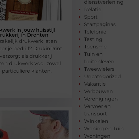
dienstverlening
Relatie
Sport
Startpaginas
kwerk in jouw huisstijl
Telefonie
rukkerij in Dronten
Testing
 zakelijk drukwerk laten
Toerisme
or je bedrijf? DrukinPrint
Tuin en
verzorgt als drukkerij
buitenleven
rten drukwerk voor zowel
Tweewielers
 particuliere klanten.
Uncategorized
g
Vakantie
Verbouwen
Verenigingen
Vervoer en
transport
Winkelen
Woning en Tuin
Woningen