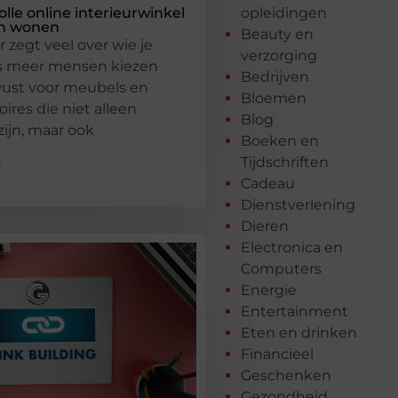
volle online interieurwinkel
opleidingen
n wonen
Beauty en
r zegt veel over wie je
verzorging
s meer mensen kiezen
Bedrijven
ust voor meubels en
Bloemen
res die niet alleen
Blog
zijn, maar ook
Boeken en
Tijdschriften
g
Cadeau
Dienstverlening
Dieren
Electronica en
Computers
Energie
Entertainment
Eten en drinken
Financieel
Geschenken
Gezondheid