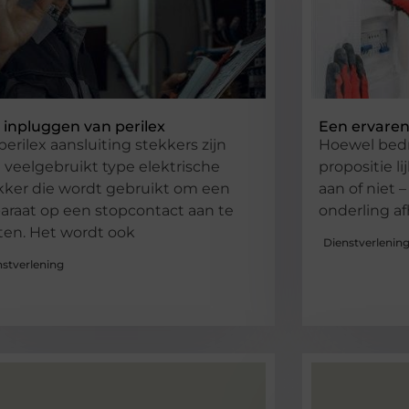
 inpluggen van perilex
Een ervaren
perilex aansluiting stekkers zijn
Hoewel bedr
 veelgebruikt type elektrische
propositie lij
kker die wordt gebruikt om een ​​
aan of niet 
araat op een stopcontact aan te
onderling af
iten. Het wordt ook
Dienstverlenin
nstverlening