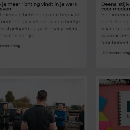
 je meer richting vindt in je werk
Deens: stijl
leven
voor moder
l mensen hebben op een bepaald
Een interieu
ent het gevoel dat ze een beetje
bent. Steed
n vastgelopen. Je gaat naar je werk,
daarom bew
t wat er van je
woonaccessoi
functioneel 
nstverlening
Dienstverlenin