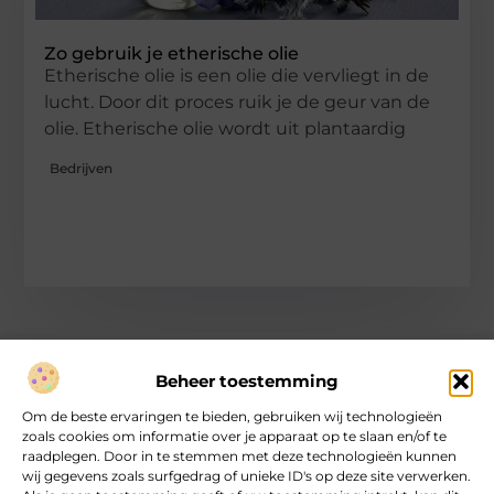
Zo gebruik je etherische olie
Etherische olie is een olie die vervliegt in de
lucht. Door dit proces ruik je de geur van de
olie. Etherische olie wordt uit plantaardig
Bedrijven
Beheer toestemming
Over heartcoaching
Om de beste ervaringen te bieden, gebruiken wij technologieën
Jouw gids voor inspiratie en tips uit het dagelijks leven.
zoals cookies om informatie over je apparaat op te slaan en/of te
Ontdek een brede verzameling blogs en artikelen die je helpen
raadplegen. Door in te stemmen met deze technologieën kunnen
om het meeste uit elke dag te halen, met praktische adviezen
wij gegevens zoals surfgedrag of unieke ID's op deze site verwerken.