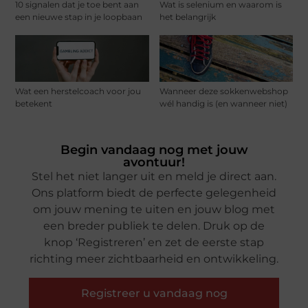
10 signalen dat je toe bent aan
Wat is selenium en waarom is
een nieuwe stap in je loopbaan
het belangrijk
Wat een herstelcoach voor jou
Wanneer deze sokkenwebshop
betekent
wél handig is (en wanneer niet)
Begin vandaag nog met jouw
avontuur!
Stel het niet langer uit en meld je direct aan.
Ons platform biedt de perfecte gelegenheid
om jouw mening te uiten en jouw blog met
een breder publiek te delen. Druk op de
knop ‘Registreren’ en zet de eerste stap
richting meer zichtbaarheid en ontwikkeling.
Registreer u vandaag nog