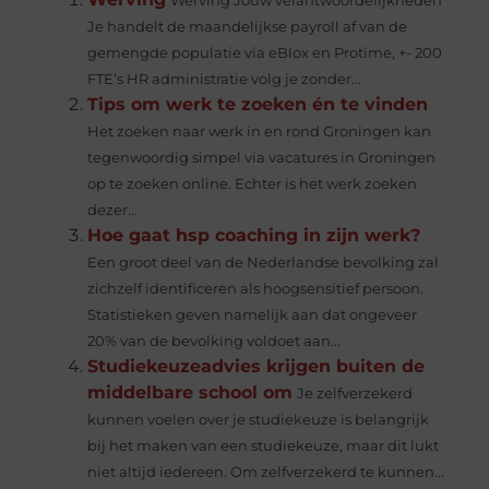
Werving Jouw verantwoordelijkheden
Je handelt de maandelijkse payroll af van de
gemengde populatie via eBlox en Protime, +- 200
FTE’s HR administratie volg je zonder...
Tips om werk te zoeken én te vinden
Het zoeken naar werk in en rond Groningen kan
tegenwoordig simpel via vacatures in Groningen
op te zoeken online. Echter is het werk zoeken
dezer...
Hoe gaat hsp coaching in zijn werk?
Een groot deel van de Nederlandse bevolking zal
zichzelf identificeren als hoogsensitief persoon.
Statistieken geven namelijk aan dat ongeveer
20% van de bevolking voldoet aan...
Studiekeuzeadvies krijgen buiten de
middelbare school om
Je zelfverzekerd
kunnen voelen over je studiekeuze is belangrijk
bij het maken van een studiekeuze, maar dit lukt
niet altijd iedereen. Om zelfverzekerd te kunnen...