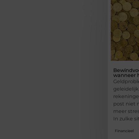
Bewindvoe
wanneer h
Geldprobl
geleidelijk
rekeninge
post niet 
meer stre
In zulke si
Financieel