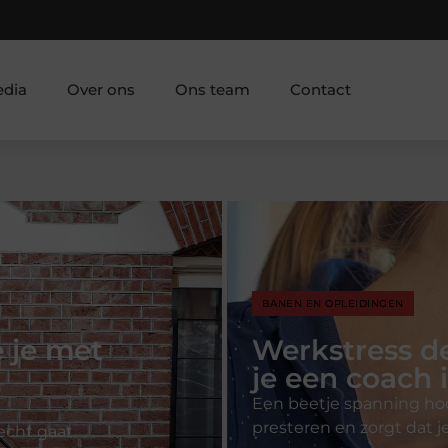
edia
Over ons
Ons team
Contact
SPORT
r schakel
Waarom sport
trainer beter
cherp, helpt je
Je weet waarschijnlijk d
blijkt het in de praktijk 