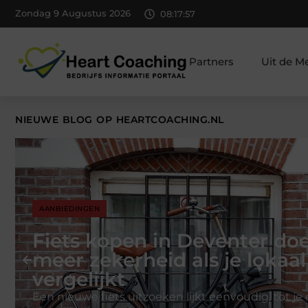
Zondag 9 Augustus 2026
08:17:58
Partners
Uit de M
NIEUWE BLOG OP HEARTCOACHING.NL
BANEN EN OPLEIDINGEN
Werkstress de baas: wannee
je een coach in?
Een beetje spanning hoort bij werk. Het houdt je s
presteren en zorgt dat je deadlines haalt. Maar