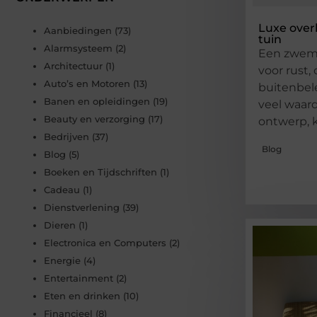
Luxe over
Aanbiedingen
(73)
tuin
Alarmsysteem
(2)
Een zwemb
Architectuur
(1)
voor rust,
Auto’s en Motoren
(13)
buitenbel
Banen en opleidingen
(19)
veel waar
Beauty en verzorging
(17)
ontwerp, k
Bedrijven
(37)
Blog
Blog
(5)
Boeken en Tijdschriften
(1)
Cadeau
(1)
Dienstverlening
(39)
Dieren
(1)
Electronica en Computers
(2)
Energie
(4)
Entertainment
(2)
Eten en drinken
(10)
Financieel
(8)