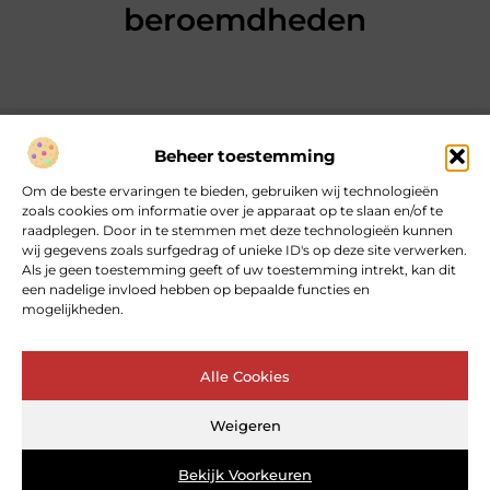
beroemdheden
Beheer toestemming
Over heartcoaching
Om de beste ervaringen te bieden, gebruiken wij technologieën
Jouw gids voor inspiratie en tips uit het dagelijks leven.
zoals cookies om informatie over je apparaat op te slaan en/of te
Ontdek een brede verzameling blogs en artikelen die je helpen
raadplegen. Door in te stemmen met deze technologieën kunnen
om het meeste uit elke dag te halen, met praktische adviezen
wij gegevens zoals surfgedrag of unieke ID's op deze site verwerken.
en verrassende inzichten.
Als je geen toestemming geeft of uw toestemming intrekt, kan dit
een nadelige invloed hebben op bepaalde functies en
mogelijkheden.
Bericht categorie
Alle Cookies
Main Links
Weigeren
Goede backlinks: de sleutel tot betrouwbare SEO‑kracht
Geld online verdienen: kan dat echt – en hoe begin je ermee?
Bekijk Voorkeuren