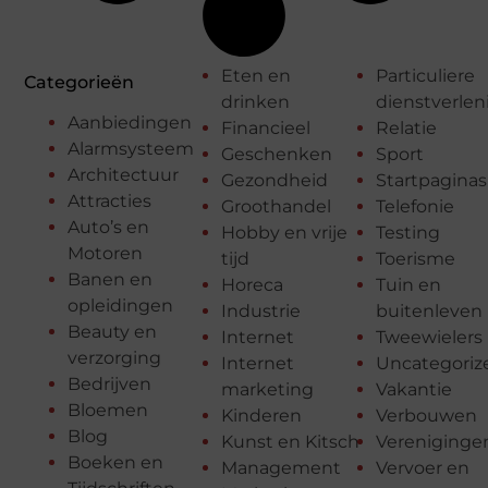
Eten en
Particuliere
Categorieën
drinken
dienstverlen
Aanbiedingen
Financieel
Relatie
Alarmsysteem
Geschenken
Sport
Architectuur
Gezondheid
Startpaginas
Attracties
Groothandel
Telefonie
Auto’s en
Hobby en vrije
Testing
Motoren
tijd
Toerisme
Banen en
Horeca
Tuin en
opleidingen
Industrie
buitenleven
Beauty en
Internet
Tweewielers
verzorging
Internet
Uncategoriz
Bedrijven
marketing
Vakantie
Bloemen
Kinderen
Verbouwen
Blog
Kunst en Kitsch
Vereniginge
Boeken en
Management
Vervoer en