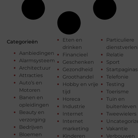
Eten en
Particuliere
Categorieën
drinken
dienstverlen
Aanbiedingen
Financieel
Relatie
Alarmsysteem
Geschenken
Sport
Architectuur
Gezondheid
Startpaginas
Attracties
Groothandel
Telefonie
Auto’s en
Hobby en vrije
Testing
Motoren
tijd
Toerisme
Banen en
Horeca
Tuin en
opleidingen
Industrie
buitenleven
Beauty en
Internet
Tweewielers
verzorging
Internet
Uncategoriz
Bedrijven
marketing
Vakantie
Bloemen
Kinderen
Verbouwen