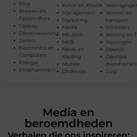
Blog
Kunst en Kitsch
Vereniginge
Boeken en
Management
Vervoer en
Tijdschriften
Marketing
transport
Cadeau
Media
Winkelen
Dienstverlening
Meubels
Woning en T
Dieren
MKB
Woningen
Electronica en
Mode en
Zakelijk
Computers
Kleding
Zakelijke
Energie
Muziek
dienstverlen
Entertainment
Onderwijs
Zorg
Media en
beroemdheden
Verhalen die ons inspireren: