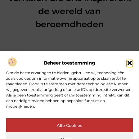
de wereld van
beroemdheden
Beheer toestemming
Over heartcoaching
Om de beste ervaringen te bieden, gebruiken wij technologieën
Jouw gids voor inspiratie en tips uit het dagelijks leven.
zoals cookies om informatie over je apparaat op te slaan en/of te
Ontdek een brede verzameling blogs en artikelen die je helpen
raadplegen. Door in te stemmen met deze technologieën kunnen
om het meeste uit elke dag te halen, met praktische adviezen
wij gegevens zoals surfgedrag of unieke ID's op deze site verwerken.
en verrassende inzichten.
Als je geen toestemming geeft of uw toestemming intrekt, kan dit
een nadelige invloed hebben op bepaalde functies en
mogelijkheden.
Bericht categorie
Alle Cookies
Main Links