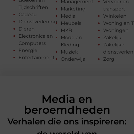
Boeken en
Management
Vervoer en
Tijdschriften
Marketing
transport
Cadeau
Media
Winkelen
Dienstverlening
Meubels
Woning en T
Dieren
MKB
Woningen
Electronica en
Mode en
Zakelijk
Computers
Kleding
Zakelijke
Energie
Muziek
dienstverlen
Entertainment
Onderwijs
Zorg
Media en
beroemdheden
Verhalen die ons inspireren: