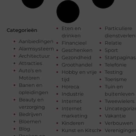
Eten en
Particuliere
Categorieën
drinken
dienstverlen
Aanbiedingen
Financieel
Relatie
Alarmsysteem
Geschenken
Sport
Architectuur
Gezondheid
Startpaginas
Attracties
Groothandel
Telefonie
Auto’s en
Hobby en vrije
Testing
Motoren
tijd
Toerisme
Banen en
Horeca
Tuin en
opleidingen
Industrie
buitenleven
Beauty en
Internet
Tweewielers
verzorging
Internet
Uncategoriz
Bedrijven
marketing
Vakantie
Bloemen
Kinderen
Verbouwen
Blog
Kunst en Kitsch
Vereniginge