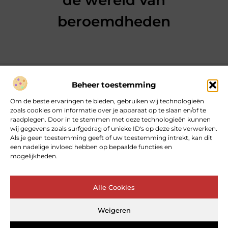
de wereld van
beroemdheden
Beheer toestemming
Over heartcoaching
Om de beste ervaringen te bieden, gebruiken wij technologieën
Jouw gids voor inspiratie en tips uit het dagelijks leven.
zoals cookies om informatie over je apparaat op te slaan en/of te
Ontdek een brede verzameling blogs en artikelen die je helpen
raadplegen. Door in te stemmen met deze technologieën kunnen
om het meeste uit elke dag te halen, met praktische adviezen
wij gegevens zoals surfgedrag of unieke ID's op deze site verwerken.
en verrassende inzichten.
Als je geen toestemming geeft of uw toestemming intrekt, kan dit
een nadelige invloed hebben op bepaalde functies en
mogelijkheden.
Bericht categorie
Alle Cookies
Main Links
Weigeren
Goede backlinks: de sleutel tot betrouwbare SEO‑kracht
Geld online verdienen: kan dat echt – en hoe begin je ermee?