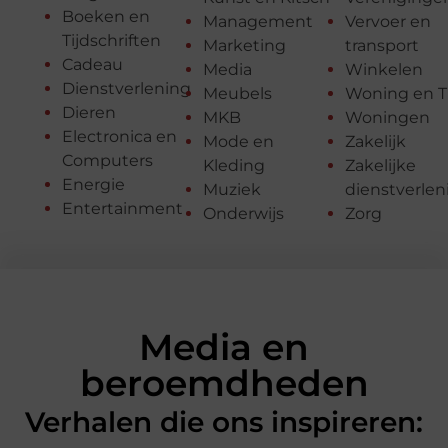
Boeken en
Management
Vervoer en
Tijdschriften
Marketing
transport
Cadeau
Media
Winkelen
Dienstverlening
Meubels
Woning en T
Dieren
MKB
Woningen
Electronica en
Mode en
Zakelijk
Computers
Kleding
Zakelijke
Energie
Muziek
dienstverlen
Entertainment
Onderwijs
Zorg
Media en
beroemdheden
Verhalen die ons inspireren: