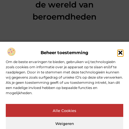
de wereld van
beroemdheden
Beheer toestemming
Over heartcoaching
Om de beste ervaringen te bieden, gebruiken wij technologieën
Jouw gids voor inspiratie en tips uit het dagelijks leven.
zoals cookies om informatie over je apparaat op te slaan en/of te
Ontdek een brede verzameling blogs en artikelen die je helpen
raadplegen. Door in te stemmen met deze technologieën kunnen
om het meeste uit elke dag te halen, met praktische adviezen
wij gegevens zoals surfgedrag of unieke ID's op deze site verwerken.
en verrassende inzichten.
Als je geen toestemming geeft of uw toestemming intrekt, kan dit
een nadelige invloed hebben op bepaalde functies en
mogelijkheden.
Bericht categorie
Alle Cookies
Main Links
Weigeren
Goede backlinks: de sleutel tot betrouwbare SEO‑kracht
Geld online verdienen: kan dat echt – en hoe begin je ermee?