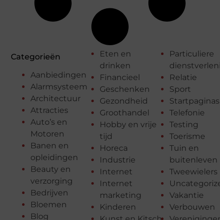
Eten en
Particuliere
Categorieën
drinken
dienstverlen
Aanbiedingen
Financieel
Relatie
Alarmsysteem
Geschenken
Sport
Architectuur
Gezondheid
Startpaginas
Attracties
Groothandel
Telefonie
Auto’s en
Hobby en vrije
Testing
Motoren
tijd
Toerisme
Banen en
Horeca
Tuin en
opleidingen
Industrie
buitenleven
Beauty en
Internet
Tweewielers
verzorging
Internet
Uncategoriz
Bedrijven
marketing
Vakantie
Bloemen
Kinderen
Verbouwen
Blog
Kunst en Kitsch
Vereniginge