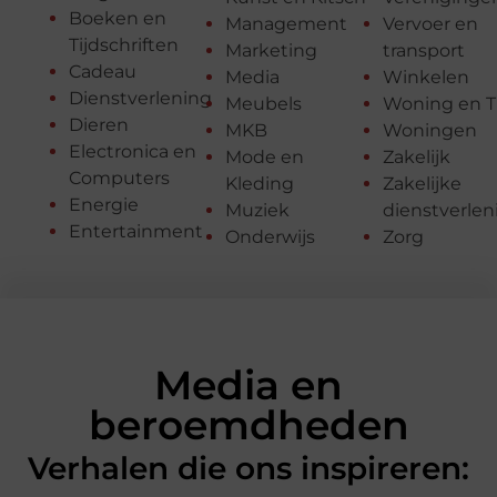
Boeken en
Management
Vervoer en
Tijdschriften
Marketing
transport
Cadeau
Media
Winkelen
Dienstverlening
Meubels
Woning en T
Dieren
MKB
Woningen
Electronica en
Mode en
Zakelijk
Computers
Kleding
Zakelijke
Energie
Muziek
dienstverlen
Entertainment
Onderwijs
Zorg
Media en
beroemdheden
Verhalen die ons inspireren: