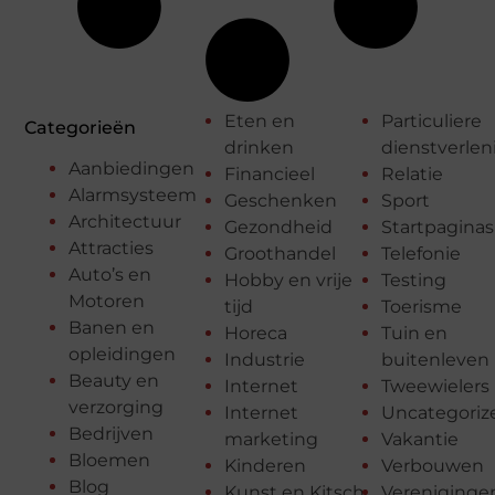
Eten en
Particuliere
Categorieën
drinken
dienstverlen
Aanbiedingen
Financieel
Relatie
Alarmsysteem
Geschenken
Sport
Architectuur
Gezondheid
Startpaginas
Attracties
Groothandel
Telefonie
Auto’s en
Hobby en vrije
Testing
Motoren
tijd
Toerisme
Banen en
Horeca
Tuin en
opleidingen
Industrie
buitenleven
Beauty en
Internet
Tweewielers
verzorging
Internet
Uncategoriz
Bedrijven
marketing
Vakantie
Bloemen
Kinderen
Verbouwen
Blog
Kunst en Kitsch
Vereniginge