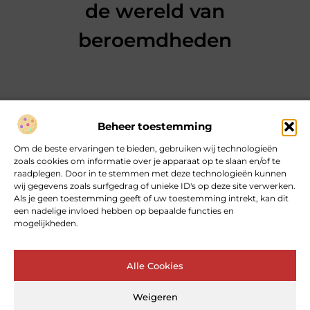
de wereld van
beroemdheden
Beheer toestemming
Over heartcoaching
Om de beste ervaringen te bieden, gebruiken wij technologieën
Jouw gids voor inspiratie en tips uit het dagelijks leven.
zoals cookies om informatie over je apparaat op te slaan en/of te
Ontdek een brede verzameling blogs en artikelen die je helpen
raadplegen. Door in te stemmen met deze technologieën kunnen
om het meeste uit elke dag te halen, met praktische adviezen
wij gegevens zoals surfgedrag of unieke ID's op deze site verwerken.
en verrassende inzichten.
Als je geen toestemming geeft of uw toestemming intrekt, kan dit
een nadelige invloed hebben op bepaalde functies en
mogelijkheden.
Bericht categorie
Alle Cookies
Main Links
Weigeren
Goede backlinks: de sleutel tot betrouwbare SEO‑kracht
Geld online verdienen: kan dat echt – en hoe begin je ermee?