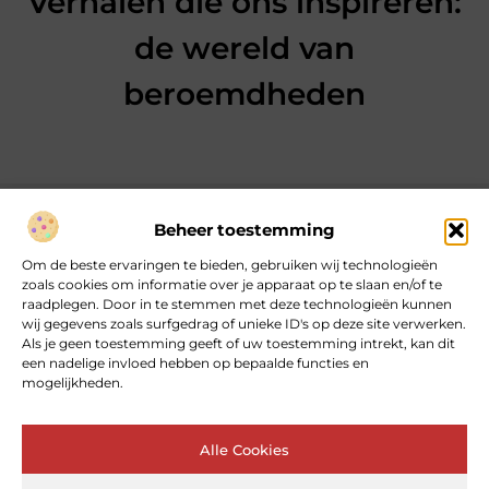
Verhalen die ons inspireren:
de wereld van
beroemdheden
Beheer toestemming
Over heartcoaching
Om de beste ervaringen te bieden, gebruiken wij technologieën
Jouw gids voor inspiratie en tips uit het dagelijks leven.
zoals cookies om informatie over je apparaat op te slaan en/of te
Ontdek een brede verzameling blogs en artikelen die je helpen
raadplegen. Door in te stemmen met deze technologieën kunnen
om het meeste uit elke dag te halen, met praktische adviezen
wij gegevens zoals surfgedrag of unieke ID's op deze site verwerken.
en verrassende inzichten.
Als je geen toestemming geeft of uw toestemming intrekt, kan dit
een nadelige invloed hebben op bepaalde functies en
mogelijkheden.
Bericht categorie
Alle Cookies
Main Links