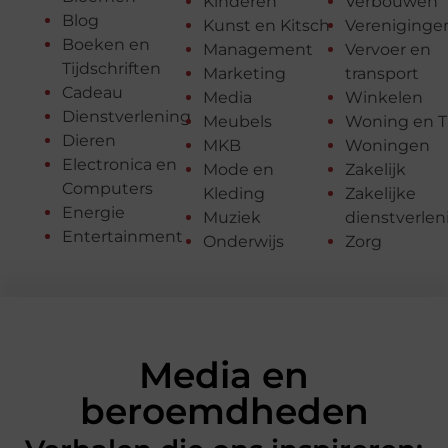
Kinderen
Verbouwen
Blog
Kunst en Kitsch
Vereniginge
Boeken en
Management
Vervoer en
Tijdschriften
Marketing
transport
Cadeau
Media
Winkelen
Dienstverlening
Meubels
Woning en T
Dieren
MKB
Woningen
Electronica en
Mode en
Zakelijk
Computers
Kleding
Zakelijke
Energie
Muziek
dienstverlen
Entertainment
Onderwijs
Zorg
Media en
beroemdheden