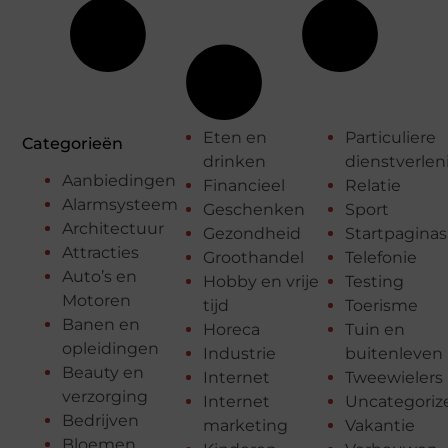
Eten en
Particuliere
Categorieën
drinken
dienstverlen
Aanbiedingen
Financieel
Relatie
Alarmsysteem
Geschenken
Sport
Architectuur
Gezondheid
Startpaginas
Attracties
Groothandel
Telefonie
Auto’s en
Hobby en vrije
Testing
Motoren
tijd
Toerisme
Banen en
Horeca
Tuin en
opleidingen
Industrie
buitenleven
Beauty en
Internet
Tweewielers
verzorging
Internet
Uncategoriz
Bedrijven
marketing
Vakantie
Bloemen